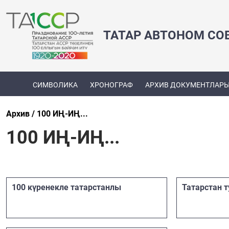
ТАТАР АВТОНОМ СО
СИМВОЛИКА
ХРОНОГРАФ
АРХИВ ДОКУМЕНТЛАР
Архив
100 ИҢ-ИҢ...
100 ИҢ-ИҢ...
100 күренекле татарстанлы
Татарстан 