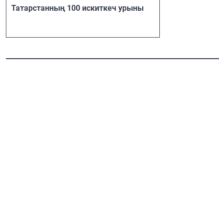
Татарстанның 100 искиткеч урыны