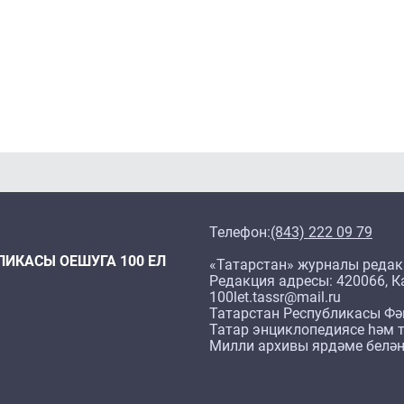
Телефон:
(843) 222 09 79
ЛИКАСЫ ОЕШУГА 100 ЕЛ
«Татарстан» журналы редак
Редакция адресы: 420066, Ка
100let.tassr@mail.ru
Татарстан Республикасы Фә
Татар энциклопедиясе һәм т
Милли архивы ярдәме белән