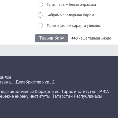
Туганнарым белән очрашам
Бәйрәм чараларына барам
Тарихи фильм карарга уйлыйм
Тавыш бирү
440
кеше тавыш бирде
циясе
зан ш., Декабристлар ур., 2
ннәр академиясе Шәрҗани ис. Тарих институты, ТР ФА
өбәкне өйрәнү институты, Татарстан Республикасы
.