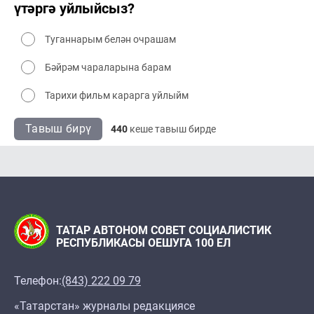
үтәргә уйлыйсыз?
Туганнарым белән очрашам
Бәйрәм чараларына барам
Тарихи фильм карарга уйлыйм
Тавыш бирү
440
кеше тавыш бирде
ТАТАР АВТОНОМ СОВЕТ СОЦИАЛИСТИК
РЕСПУБЛИКАСЫ ОЕШУГА 100 ЕЛ
Телефон:
(843) 222 09 79
«Татарстан» журналы редакциясе