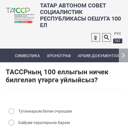
ТАТАР АВТОНОМ СОВЕТ
СОЦИАЛИСТИК
РЕСПУБЛИКАСЫ ОЕШУГА 100
ЕЛ
РУС
ТАТ
СИМВОЛИКА
ХРОНОГРАФ
АРХИВ ДОКУМЕНТЛАРЫ
ТАССРның 100 еллыгын ничек
билгеләп үтәргә уйлыйсыз?
Туганнарым белән очрашам
Бәйрәм чараларына барам