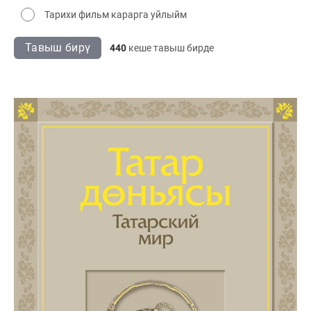
Тарихи фильм карарга уйлыйм
Тавыш бирү
440
кеше тавыш бирде