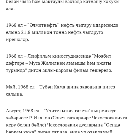
белән чыга һәм мактаулы вахтада катнашу хокукы
ала.
1968 ел – “Әлмәтнефть" нефть чыгару идарәсендә
елына 21,8 миллион тонна нефть чыгаруга
ирешәләр.
1968 ел – Ленфильм киностудиясендә “Моабит
дәфтәре – Муса Җәлилнең язмышы һәм иҗаты
турында” дигән аклы-каралы фильм төшерелә.
Май, 1968 ел – Түбән Кама шина заводына нигез
салына.
Август, 1968 ел – "Учительская газета"ның махсус
хәбәрчесе Р. Илялов (Совет гаскәрләре Чехословакиягә
керү белән бәйле) Чехословакия дусларына “Өендә
һәркем хуҗа” дигән хат яза, анда ул озакламый