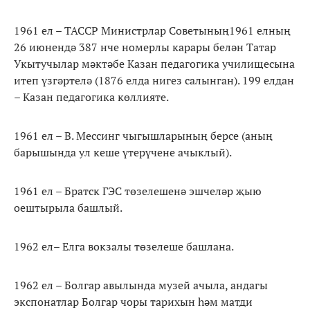
1961 ел – ТАССР Министрлар Советының1961 елның
26 июнендә 387 нче номерлы карары белән Татар
Укытучылар мәктәбе Казан педагогика училищесына
итеп үзгәртелә (1876 елда нигез салынган). 199 елдан
– Казан педагогика көллияте.
1961 ел – В. Мессинг чыгышларының берсе (аның
барышында ул кеше үтерүчене ачыклый).
1961 ел – Братск ГЭС төзелешенә эшчеләр җыю
оештырыла башлый.
1962 ел– Елга вокзалы төзелеше башлана.
1962 ел – Болгар авылында музей ачыла, андагы
экспонатлар Болгар чоры тарихын һәм матди