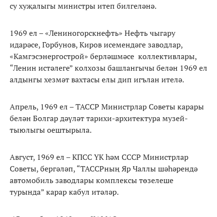
су хуҗалыгы министры итеп билгеләнә.
1969 ел – «Лениногорскнефть» Нефть чыгару
идарәсе, Горбунов, Киров исемендәге заводлар,
«Камгэсэнергострой» берләшмәсе коллективлары,
“Ленин истәлеге” колхозы башлангычы белән 1969 ел
алдынгы хезмәт вахтасы елы дип игълан ителә.
Апрель, 1969 ел – ТАССР Министрлар Советы карары
белән Болгар дәүләт тарихи-архитектура музей-
тыюлыгы оештырыла.
Август, 1969 ел – КПСС ҮК һәм СССР Министрлар
Советы, бергәләп, “ТАССРның Яр Чаллы шәһәрендә
автомобиль заводлары комплексы төзелеше
турында” карар кабул итәләр.