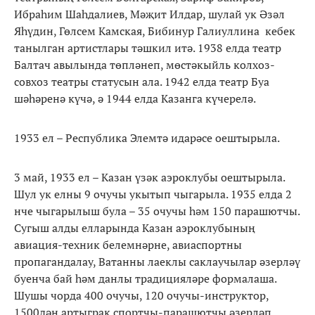
Ибраһим Шаһдалиев, Мәҗит Илдар, шулай ук Әзәл
Яһүдин, Гөлсем Камская, Бибинур Галиуллина кебек
танылган артистлары тәшкил итә. 1938 елда театр
Балтач авылында төпләнеп, мөстәкыйль колхоз-
совхоз театры статусын ала. 1942 елда театр Буа
шәһәренә күчә, ә 1944 елда Казанга күчерелә.
1933 ел – Республика Элемтә идарәсе оештырыла.
3 май, 1933 ел – Казан үзәк аэроклубы оештырыла.
Шул ук елны 9 очучы укытып чыгарыла. 1935 елда 2
нче чыгарылыш була – 35 очучы һәм 150 парашютчы.
Сугыш алды елларында Казан аэроклубының
авиация-техник белемнәрне, авиаспортны
пропагандалау, Ватанны лаеклы саклаучылар әзерләү
буенча бай һәм данлы традицияләре формалаша.
Шушы чорда 400 очучы, 120 очучы-инструктор,
1500дән артыграк спортчы-парашютчы әзерләп