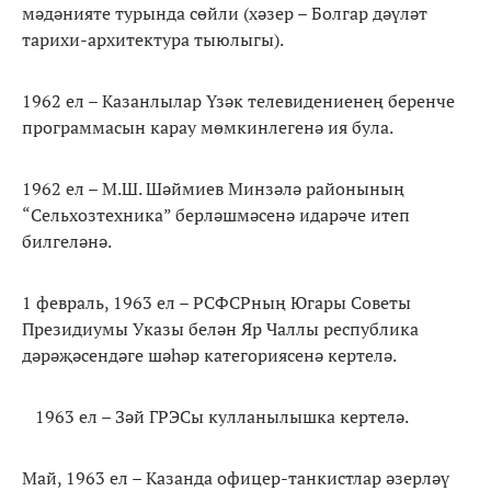
мәдәнияте турында сөйли (хәзер – Болгар дәүләт
тарихи-архитектура тыюлыгы).
1962 ел – Казанлылар Үзәк телевидениенең беренче
программасын карау мөмкинлегенә ия була.
1962 ел – М.Ш. Шәймиев Минзәлә районының
“Сельхозтехника” берләшмәсенә идарәче итеп
билгеләнә.
1 февраль, 1963 ел – РСФСРның Югары Советы
Президиумы Указы белән Яр Чаллы республика
дәрәҗәсендәге шәһәр категориясенә кертелә.
1963 ел – Зәй ГРЭСы кулланылышка кертелә.
Май, 1963 ел – Казанда офицер-танкистлар әзерләү