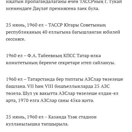
иҗатын пропагандалаганы өчен ТАССРның Г. Тукай
исемендәге Дәүләт премиясенә лаек була.
25 июнь, 1960 ел – ТАССР Югары Советының
республиканың 40 еллыгына багышланган юбилей
сессиясе.
1960 ел – Ф.А. Табеевның КПСС Татар өлкә
комитетының беренче секретаре итеп сайлануы.
1960 ел – Татарстанда бер типтагы АЗСлар төзелеше
башлана. VII һәм VIII бишъеллыкларда 25 АЗС
төзелә. Шул ук вакытта АЗСлар төзелеше елдан-ел
арта, 1970 елга АЗСлар саны 45кә җитә.
25 июнь, 1960 ел – Казанда Үзәк стадион
кулланылышка тапшырыла.