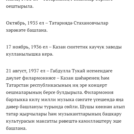
оештырыла.
Октябрь, 1935 ел – Татариядә Стахановчылар
хәрәкәте башлана.
17 ноябрь, 1936 ел – Казан синтетик каучук заводы
кулланылышка керә.
21 август, 1937 ел – Габдулла Тукай исемендәге
дәүләт филармониясе – Казан шәһәренең һәм
Татарстан республикасының иң эре концерт
оешмаларының берсе булдырыла. Филармония
барлыкка килү милли музыка сәнгате үсешендә яңа
дәвер башлануы турында сөйли. Шушы көннән алып
татар җырчылары һәм музыкантларының башкару
культурасын максатлы рәвештә камилләштерү эше
башлана.