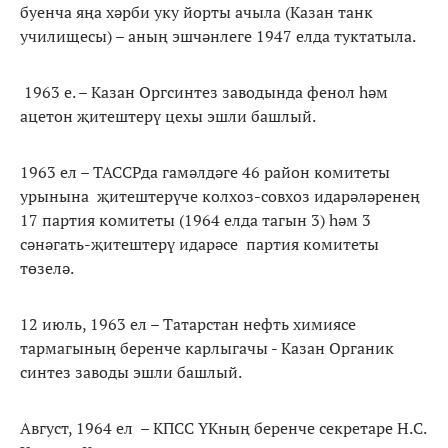
буенча яңа хәрби уку йорты ачыла (Казан танк
училищесы) – аның эшчәнлеге 1947 елда туктатыла.
1963 е. – Казан Оргсинтез заводында фенол һәм
ацетон җитештерү цехы эшли башлый.
1963 ел – ТАССРда гамәлдәге 46 район комитеты
урынына җитештерүче колхоз-совхоз идарәләренең
17 партия комитеты (1964 елда тагын 3) һәм 3
сәнәгать-җитештерү идарәсе партия комитеты
төзелә.
12 июль, 1963 ел – Татарстан нефть химиясе
тармагының беренче карлыгачы - Казан Органик
синтез заводы эшли башлый.
Август, 1964 ел – КПСС ҮКның беренче секретаре Н.С.