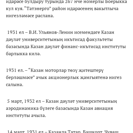
идарәсе булдыру турында 267 нче номерлы Боерыкка
кул куя. “Татэнерго” район идарәсенең вакытлыча
нигезләмәсе раслана.
1931 ел – В.И. Ульянов-Ленин исемендәге Казан
дәүләт университетының икътисад факультеты
базасында Казан дәүләт финанс-икътисад институты
барлыкка килә.
1931 ел. – “Казан моторлар төзү җитештерү
берләшмәсе” ачык акционерлык җәмгыятенә нигез
салына.
5 март, 1932 ел – Казан дәүләт университетының
аэродинамика бүлеге базасында Казан авиация
институты ачыла.
14 март, 1931 ел – Казанда Татар, Башкорт, Чуваш