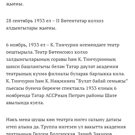
җыены.
28 сентябрь 1933 ел – II Бөтентатар колхоз
алдынгылары җыены.
6 ноябрь, 1933 ел – К. Тинчурин исемендәге театр
оештырыла. Театр Бөтенсоюз колхо
залдынгыларының соравы һәм К. Тинчуринның
шәхси башлангычы белән Татар дәүләт академия
театрының күчмә филиалы буларак барлыкка килә.
К. Тинчурин һәм К. Нәҗминең “Булат бабай семьясы”
пьесасы буенча беренче спектакль 1933 елның 6
ноябрендә Татар АССРның Питрәч районы Шәле
авылында куела.
Нәкъ менә шушы көн театрга нигез салыну датасы
итеп алына да. Труппа нигезен ул вакытта академия
театрының Гөлсем Болгарская, Зариф Закиров,