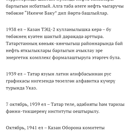
барлыгын исбатлый. Алга таба әлеге нефть чыгаручы
төбәкне “Икенче Баку” дип йөртә башлыйлар.
1938 ел – Казан ТЭЦ-2 кулланылышка керә – бу
төбәкнең куәтен шактый дәрәҗәдә арттыра.
Татарстанның көньяк-көнчыгыш районнарында бай
нефть яткылыклары барлыгын ачыклау эре
энергетик комплекс формалаштыруга этәргеч була.
1939 ел – Татар язуын латин әлифбасыннан рус
графикасы нигезендә төзелгән алфавитка күчерү
турында Указ.
7 октябрь, 1939 ел – Татар теле, әдәбияты һәм тарихы
фәнни-тикшеренү институты оештырылу.
Октябрь, 1941 ел – Казан Оборона комитеты