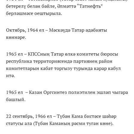
бетерелү белән бәйле, Әлмәттә “Татнефть”
берләшмәсе оештырыла.
Октябрь, 1964 ел – Мәскәүдә Татар әдәбияты
көннәре.
1965 ел – КПССның Татар өлкә комитеты бюросы
республика территориясендә партиянең район
комитетларын кабат торгызу турында карар кабул
итә.
1965 ел – Казан Оргсинтез полиэтилен эшләп чыгара
башлый.
22 сентябрь, 1966 ел – Түбән Кама бистәсе шәһәр
статусы ала (Түбән Каманың рәсми туган көне).