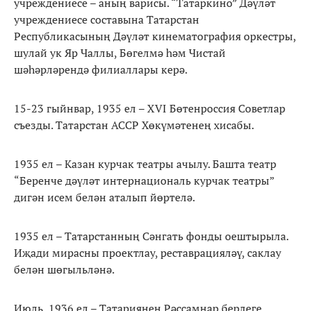
учреждениесе – аның варисы. “Татаркино” Дәүләт
учреждениесе составына Татарстан
Республикасының Дәүләт кинематография оркестры,
шулай ук Яр Чаллы, Бөгелмә һәм Чистай
шәһәрләрендә филиаллары керә.
15-23 гыйнвар, 1935 ел – XVI Бөтенроссия Советлар
съезды. Татарстан АССР Хөкүмәтенең хисабы.
1935 ел – Казан курчак театры ачылу. Башта театр
“Беренче дәүләт интернациональ курчак театры”
дигән исем белән аталып йөртелә.
1935 ел – Татарстанның Сәнгать фонды оештырыла.
Иҗади мирасны проектлау, реставрацияләү, саклау
белән шөгыльләнә.
Июль, 1936 ел – Татариянең Рәссамнар берлеге