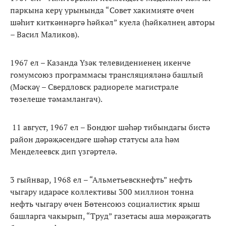
паркына керү урынында “Совет хакимияте өчен
шәһит киткәннәргә һәйкәл” куела (һәйкәлнең авторы
– Васил Маликов).
1967 ел – Казанда Үзәк телевидениенең икенче
гомумсоюз программасы трансляцияләнә башлый
(Мәскәү – Свердловск радиореле магистрале
төзелеше тәмамлангач).
11 август, 1967 ел – Бондюг шәһәр тибындагы бистә
район дәрәҗәсендәге шәһәр статусы ала һәм
Менделеевск дип үзгәртелә.
3 гыйнвар, 1968 ел – “Альметьевскнефть” нефть
чыгару идарәсе коллективы 300 миллион тонна
нефть чыгару өчен Бөтенсоюз социалистик ярыш
башларга чакырып, “Труд” газетасы аша мөрәҗәгать