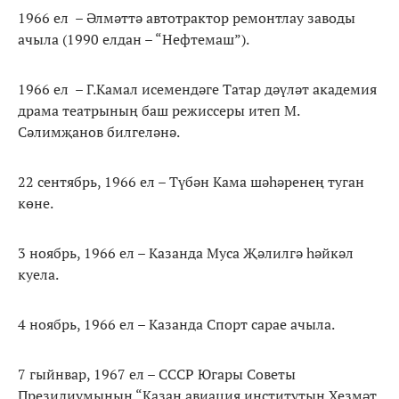
1966 ел – Әлмәттә автотрактор ремонтлау заводы
ачыла (1990 елдан – “Нефтемаш”).
1966 ел – Г.Камал исемендәге Татар дәүләт академия
драма театрының баш режиссеры итеп М.
Сәлимҗанов билгеләнә.
22 сентябрь, 1966 ел – Түбән Кама шәһәренең туган
көне.
3 ноябрь, 1966 ел – Казанда Муса Җәлилгә һәйкәл
куела.
4 ноябрь, 1966 ел – Казанда Спорт сарае ачыла.
7 гыйнвар, 1967 ел – СССР Югары Советы
Президиумының “Казан авиация институтын Хезмәт