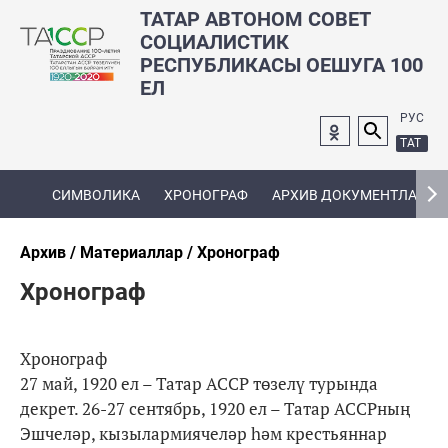
ТАТАР АВТОНОМ СОВЕТ
СОЦИАЛИСТИК
РЕСПУБЛИКАСЫ ОЕШУГА 100
ЕЛ
РУС
ТАТ
СИМВОЛИКА
ХРОНОГРАФ
АРХИВ ДОКУМЕНТЛАРЫ
Архив
Материаллар
Хронограф
Хронограф
Хронограф
27 май, 1920 ел – Татар АССР төзелү турында
декрет. 26-27 сентябрь, 1920 ел – Татар АССРның
Эшчеләр, кызылармиячеләр һәм крестьяннар