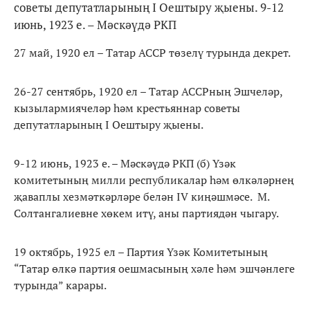
советы депутатларының I Оештыру җыены. 9-12
июнь, 1923 е. – Мәскәүдә РКП
27 май, 1920 ел – Татар АССР төзелү турында декрет.
26-27 сентябрь, 1920 ел – Татар АССРның Эшчеләр,
кызылармиячеләр һәм крестьяннар советы
депутатларының I Оештыру җыены.
9-12 июнь, 1923 е. – Мәскәүдә РКП (б) Үзәк
комитетының милли республикалар һәм өлкәләрнең
җаваплы хезмәткәрләре белән IV киңәшмәсе. М.
Солтангалиевне хөкем итү, аны партиядән чыгару.
19 октябрь, 1925 ел – Партия Үзәк Комитетының
“Татар өлкә партия оешмасының хәле һәм эшчәнлеге
турында” карары.