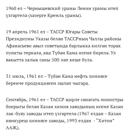
1960 ел – Чернышевский урамы Ленин урамы итеп
үзгәртелә (хәзерге Кремль урамы).
19 апрель 1961 ел – ТАССР Югары Советы
Президиумы Указы белән ТАССРның Чаллы районы
Афанасьево авыл советында барлыкка килгән торак
пункты теркәлә, аңа Түбән Кама исеме бирелә. Ул
вакытта халык саны 500 ләп кеше була.
31 июль, 1961 ел – Түбән Кама нефть химиясе
беренче продукциясен эшләп чыгара.
Сентябрь, 1961 ел – ТАССР җирле сәнәгать министры
боерыгы белән Казан химия заводының исеме Казан
лак-буяу заводы итеп үзгәртелә (1967 елдан – Казан
көнкүреш химиясе заводы, 1993 елдан - “Хитон”
ААҖ).