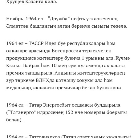
Хрущев Казанга килә.
Ноябрь, 1964 ел – “Дружба” нефть үткәргеченең
Әлмәттән башлангыч алган беренче сызыгы төзелә.
1964 ел – ТАССР Идел буе республикалары һәм
өлкәләре арасында Бөтенроссия терлекчелек
продукциясе җитештерү буенча 1 урынны ала. Күчмә
Кызыл Байрак һәм 10 мең сум күләмендә акчалата
премия тапшырыла. Алдынгы җитештерүчеләрнең
зур төркеме ВДНХда катнашу хокукы ала һәм
медальләр, акчалата премияләр белән бүләкләнә.
1964 ел – Татар Энергосбыт оешмасы булдырыла
(“Татэнерго” идарәсенең 152 нче номерлы боерыгы
белән).
1964 ел – Татсовнархоз (Татар совет халык хуҗалыгы)