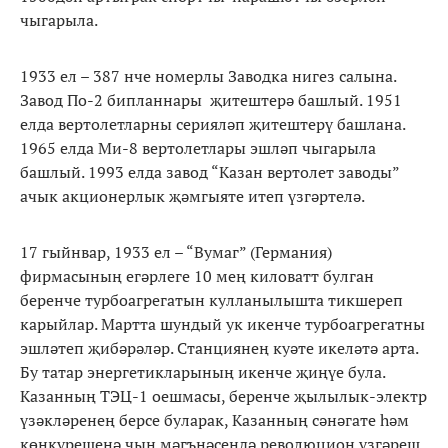
чыгарыла.
1933 ел – 387 нче номерлы Заводка нигез салына.
Завод По-2 бипланнары җитештерә башлый. 1951
елда вертолетларны серияләп җитештерү башлана.
1965 елда Ми-8 вертолетлары эшләп чыгарыла
башлый. 1993 елда завод “Казан вертолет заводы”
ачык акционерлык җәмгыяте итеп үзгәртелә.
17 гыйнвар, 1933 ел – “Вумаг” (Германия)
фирмасының егәрлеге 10 мең киловатт булган
беренче турбоагрегатын кулланылышта тикшереп
карыйлар. Мартта шундый ук икенче турбоагрегатны
эшләтеп җибәрәләр. Станциянең куәте икеләтә арта.
Бу татар энергетикларының икенче җиңүе була.
Казанның ТЭЦ-1 оешмасы, беренче җылылык-электр
үзәкләренең берсе буларак, Казанның сәнәгате һәм
көнкүрешенә чын мәгънәсендә революцион үзгәреш