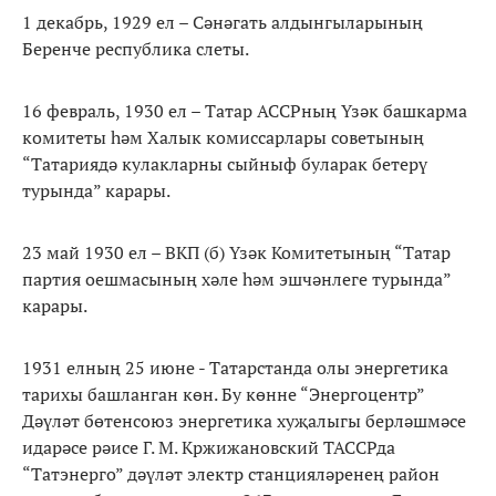
1 декабрь, 1929 ел – Сәнәгать алдынгыларының
Беренче республика слеты.
16 февраль, 1930 ел – Татар АССРның Үзәк башкарма
комитеты һәм Халык комиссарлары советының
“Татариядә кулакларны сыйныф буларак бетерү
турында” карары.
23 май 1930 ел – ВКП (б) Үзәк Комитетының “Татар
партия оешмасының хәле һәм эшчәнлеге турында”
карары.
1931 елның 25 июне - Татарстанда олы энергетика
тарихы башланган көн. Бу көнне “Энергоцентр”
Дәүләт бөтенсоюз энергетика хуҗалыгы берләшмәсе
идарәсе рәисе Г. М. Кржижановский ТАССРда
“Татэнерго” дәүләт электр станцияләренең район