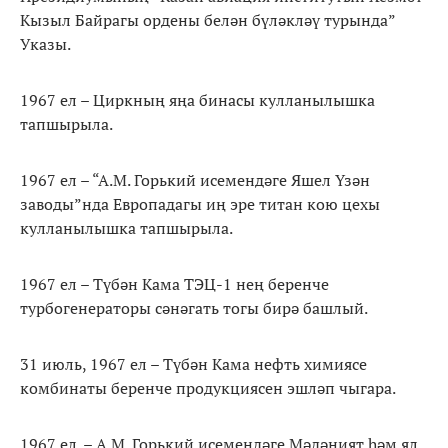
Кызыл Байрагы ордены белән бүләкләү турында”
Указы.
1967 ел – Циркның яңа бинасы кулланылышка
тапшырыла.
1967 ел – “А.М. Горький исемендәге Яшел Үзән
заводы”нда Европадагы иң эре титан кою цехы
кулланылышка тапшырыла.
1967 ел – Түбән Кама ТЭЦ-1 нең беренче
турбогенераторы сәнәгать тогы бирә башлый.
31 июль, 1967 ел – Түбән Кама нефть химиясе
комбинаты беренче продукциясен эшләп чыгара.
1967 ел. – А.М. Горький исемендәге Мәдәният һәм ял