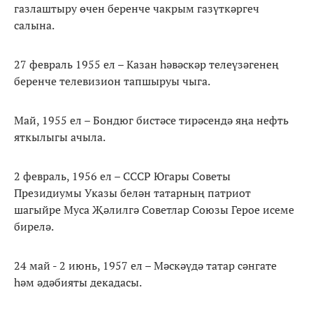
газлаштыру өчен беренче чакрым газүткәргеч
салына.
27 февраль 1955 ел – Казан һәвәскәр телеүзәгенең
беренче телевизион тапшыруы чыга.
Май, 1955 ел – Бондюг бистәсе тирәсендә яңа нефть
яткылыгы ачыла.
2 февраль, 1956 ел – СССР Югары Советы
Президиумы Указы белән татарның патриот
шагыйре Муса Җәлилгә Советлар Союзы Герое исеме
бирелә.
24 май - 2 июнь, 1957 ел – Мәскәүдә татар сәнгате
һәм әдәбияты декадасы.