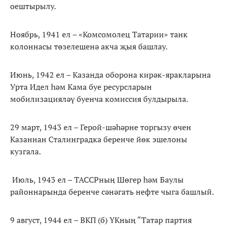
оештырылу.
Ноябрь, 1941 ел – «Комсомолец Татарии» танк
колоннасы төзелешенә акча җыя башлау.
Июнь, 1942 ел – Казанда оборона кирәк-яракларына
Урта Идел һәм Кама буе ресурсларын
мобилизацияләү буенча комиссия булдырыла.
29 март, 1943 ел – Герой-шәһәрне торгызу өчен
Казаннан Сталинградка беренче йөк эшелоны
кузгала.
Июль, 1943 ел – ТАССРның Шөгер һәм Баулы
районнарында беренче сәнәгать нефте чыга башлый.
9 август, 1944 ел – ВКП (б) ҮКның “Татар партия