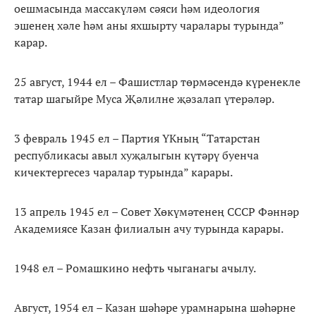
оешмасында массакүләм сәяси һәм идеология
эшенең хәле һәм аны яхшырту чаралары турында”
карар.
25 август, 1944 ел – Фашистлар төрмәсендә күренекле
татар шагыйре Муса Җәлилне җәзалап үтерәләр.
3 февраль 1945 ел – Партия ҮКның “Татарстан
республикасы авыл хуҗалыгын күтәрү буенча
кичектергесез чаралар турында” карары.
13 апрель 1945 ел – Совет Хөкүмәтенең СССР Фәннәр
Академиясе Казан филиалын ачу турында карары.
1948 ел – Ромашкино нефть чыганагы ачылу.
Август, 1954 ел – Казан шәһәре урамнарына шәһәрне