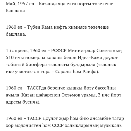
Май, 1957 ел – Казанда яңа елга порты төзелеше
башлана.
1960 ел – Түбән Кама нефть химиясе төзелеше
башлана.
13 апрель, 1960 ел – РСФСР Министрлар Советының
510 нчы номерлы карары белән Идел-Кама дәүләт
табигый биосфера тыюлыгы булдырыла (тыюлык
ике участоктан тора – Саралы һәм Раифа).
1960 ел – ТАССРда беренче кышкы йөзү бассейны
ачыла (Казан шәһәренең Әхтәмов урамы, 3 нче йорт
адресы буенча).
1960 ел – ТАССР Дәүләт җыр һәм бию ансамбле татар
хор мәдәниятен һәм СССР халыкларының музыкаль