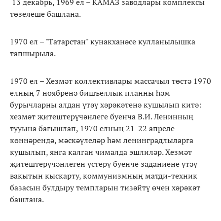
13 декабрь, 1969 ел – КАМАЗ заводлары комплексы
төзелеше башлана.
1970 ел – "Татарстан" кунакханәсе кулланылышка
тапшырыла.
1970 ел – Хезмәт коллективлары массачыл төстә 1970
елның 7 ноябренә бишъеллык планны һәм
бурычларны алдан үтәү хәрәкәтенә кушылып китә:
хезмәт җитештерүчәнлеге буенча В.И. Ленинның
тууына багышлап, 1970 елның 21-22 апреле
көннәрендә, мәскәүлеләр һәм ленинградлыларга
кушылып, янга калган чималда эшлиләр. Хезмәт
җитештерүчәнлеген үстерү буенче заданиене үтәү
вакытын кыскарту, коммунизмның матди-техник
базасын булдыру темпларын тизәйтү өчен хәрәкәт
башлана.