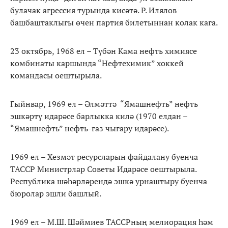
булачак агрессия турында кисәтә. Р. Илялов
башбаштаклыгы өчен партия билетыннан колак кага.
23 октябрь, 1968 ел – Түбән Кама нефть химиясе
комбинаты каршында “Нефтехимик” хоккей
командасы оештырыла.
Гыйнвар, 1969 ел – Әлмәттә “Ямашнефть” нефть
эшкәртү идарәсе барлыкка килә (1970 елдан –
“Ямашнефть” нефть-газ чыгару идарәсе).
1969 ел – Хезмәт ресурсларын файдалану буенча
ТАССР Министрлар Советы Идарәсе оештырыла.
Республика шәһәрләрендә эшкә урнаштыру буенча
бюролар эшли башлый.
1969 ел – М.Ш. Шәймиев ТАССРның мелиорация һәм