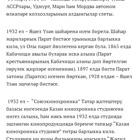
АССРлары, Удмурт, Мари һәм Мордва автоном
өлкәләре колхозларының алдынгылар слеты.
1932 ел – Яшел Үзән шәһәренә исем бирелә. Шәһәр
мариларның Парат бистәсе урынында барлыкка
килә, ул Олы парат йөзлегенә кергән була. 1865 елда
Кабачищи авылы буларак искә алына (Парат
крестьяннарының Кабачищи аланы дип йөртелгән
сөрүлек җирләре исеменнән). 1897 елда бистә Парат
затоны (Паратск) исемен йөрткән, 1928 елдан – Яшел
Үзән эшчеләр бистәсе.
1932 ел – “Союзкинохроника” Татар җитештерү
базасы нигезендә Казан кинохроника студиясенә
нигез салына, һәм нәкъ менә 1932 елда студиядә
эшләнгән кинопродукциядә беренче тапкыр “Казан
кинохроника студиясе” титры барлыкка килә.
Студиянең иң яхшы фильмнары арасында “Җәлил.