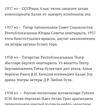
1937 ел – СССРның Азык-төлек сәнәгате халык
комиссариаты Казан ит эшкәртү комбинаты ача.
1937 ел – Татар Автономияле Совет Социалистик
Республикасының Югары Советы оештырыла, 1937
елгы Конституциягә ярашлы, дәүләт хакимиятенең
иң югары органы булып тора.
1938 ел – Татарстан Республикасының Театр
әһелләре берлеге оештырыла. Ул вакытта Театр
берләшмәсенең Татар бүлекчәсе дип атала. Аның
беренче Рәисе В.И. Качалов исемендәге Казан Зур
драма театры актеры Д.Р. Любин була.
1938 ел – Россия геологлары җитәкчеләре Губкин
И.М. белән бергәләп Идел белән Урал арасындагы
территориядә шактый күләмдә нефть запаслары