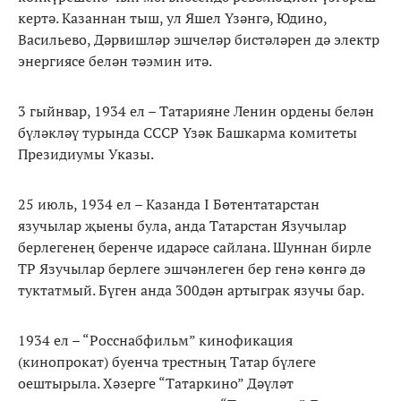
кертә. Казаннан тыш, ул Яшел Үзәнгә, Юдино,
Васильево, Дәрвишләр эшчеләр бистәләрен дә электр
энергиясе белән тәэмин итә.
3 гыйнвар, 1934 ел – Татарияне Ленин ордены белән
бүләкләү турында СССР Үзәк Башкарма комитеты
Президиумы Указы.
25 июль, 1934 ел – Казанда I Бөтентатарстан
язучылар җыены була, анда Татарстан Язучылар
берлегенең беренче идарәсе сайлана. Шуннан бирле
ТР Язучылар берлеге эшчәнлеген бер генә көнгә дә
туктатмый. Бүген анда 300дән артыграк язучы бар.
1934 ел – “Росснабфильм” кинофикация
(кинопрокат) буенча трестның Татар бүлеге
оештырыла. Хәзерге “Татаркино” Дәүләт