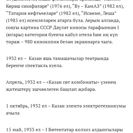
Көрәш сәхифәләре” (1976 ел), “Бу – КамАЗ” (1982 ел),
“Татария нефтьчеләре” (1982 ел), “Исәнме, Леша”
(1985 ел) исемлеләрен атарга була. Аерым алганда,
соңгы картина СССР Дәүләт киносы тарафыннан I
(югары) категория буенча кабул ителә һәм иң күп
тираж – 980 кинокопия белән экраннарга чыга.
1932 ел – Казан яшь тамашачылар театрында
беренче спектакль куела.
Апрель, 1932 ел – «Казан сөт комбинаты» үзенең
җитештерү эшчәнлеген башлап җибәрә.
1 октябрь, 1932 ел – Казан элемтә электротехникумы
ачыла
15 май, 1933 ел – I Бөтентатар колхоз алдынгылары