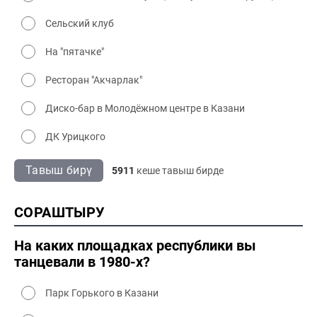
Сельский клуб
На "пятачке"
Ресторан "Акчарлак"
Диско-бар в Молодёжном центре в Казани
ДК Урицкого
Тавыш бирү
5911
кеше тавыш бирде
СОРАШТЫРУ
На каких площадках республики вы
танцевали в 1980-х?
Парк Горького в Казани