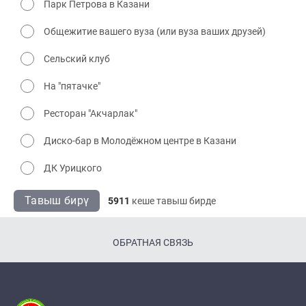
Парк Петрова в Казани
Общежитие вашего вуза (или вуза ваших друзей)
Сельский клуб
На "пятачке"
Ресторан "Акчарлак"
Диско-бар в Молодёжном центре в Казани
ДК Урицкого
Тавыш бирү
5911
кеше тавыш бирде
ОБРАТНАЯ СВЯЗЬ