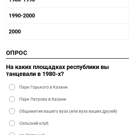
1970-1980 промышленность
1970-1980 культура
1980 -1990 история
1990-2000
1970 - 1980 быт
1980-1990 промышленность
1980-1990 культура
1990-2000 история
2000
1980 - 1990 быт
1990-2000 промышленность
1990-2000 культура
2000 история
ОПРОС
2000 промышленность
2000 культура
На каких площадках республики вы
танцевали в 1980-х?
Парк Горького в Казани
Парк Петрова в Казани
Общежитие вашего вуза (или вуза ваших друзей)
Сельский клуб