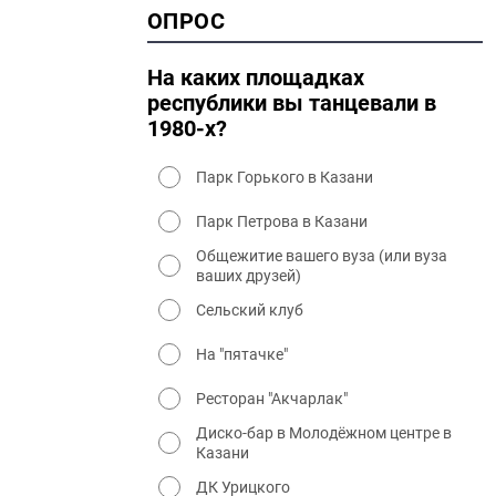
2000 история
ОПРОС
2000 промышленность
2000 культура
На каких площадках
республики вы танцевали в
1980-х?
Парк Горького в Казани
Парк Петрова в Казани
Общежитие вашего вуза (или вуза
ваших друзей)
Сельский клуб
На "пятачке"
Ресторан "Акчарлак"
Диско-бар в Молодёжном центре в
Казани
ДК Урицкого