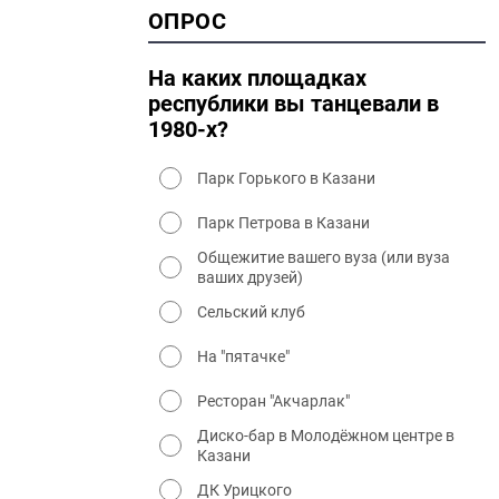
2000 история
ОПРОС
2000 промышленность
2000 культура
На каких площадках
республики вы танцевали в
1980-х?
Парк Горького в Казани
Парк Петрова в Казани
Общежитие вашего вуза (или вуза
ваших друзей)
Сельский клуб
На "пятачке"
Ресторан "Акчарлак"
Диско-бар в Молодёжном центре в
Казани
ДК Урицкого