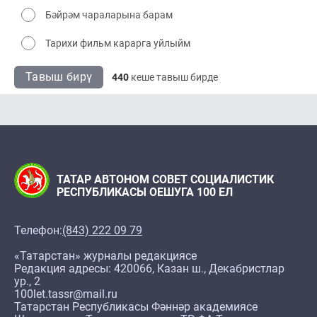
Бәйрәм чараларына барам
Тарихи фильм карарга уйлыйм
Тавыш бирү
440
кеше тавыш бирде
ТАТАР АВТОНОМ СОВЕТ СОЦИАЛИСТИК
РЕСПУБЛИКАСЫ ОЕШУГА 100 ЕЛ
Телефон:
(843) 222 09 79
«Татарстан» журналы редакциясе
Редакция адресы: 420066, Казан ш., Декабристлар
ур., 2
100let.tassr@mail.ru
Татарстан Республикасы Фәннәр академиясе