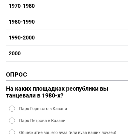
1950-1960 промышленность
1960-1970 история
1970-1980
1950-1960 культура
1960 - 1970 социальные объекты
1960-1970 промышленность
1970-1980 история
1980-1990
1960-1970 культура
1970-1980 промышленность
1970-1980 культура
1980 -1990 история
1990-2000
1970 - 1980 быт
1980-1990 промышленность
1980-1990 культура
1990-2000 история
2000
1980 - 1990 быт
1990-2000 промышленность
1990-2000 культура
2000 история
ОПРОС
2000 промышленность
2000 культура
На каких площадках республики вы
танцевали в 1980-х?
Парк Горького в Казани
Парк Петрова в Казани
Общежитие вашего вуза (или вуза ваших друзей)