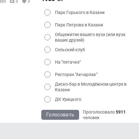
489
0
0
Парк Горького в Казани
Парк Петрова в Казани
Общежитие вашего вуза (или вуза
ваших друзей)
Сельский клуб
На "пятачке"
Ресторан "Акчарлак"
Диско-бар в Молодёжном центре в
Казани
ДК Урицкого
Проголосовало
5911
Голосовать
человек