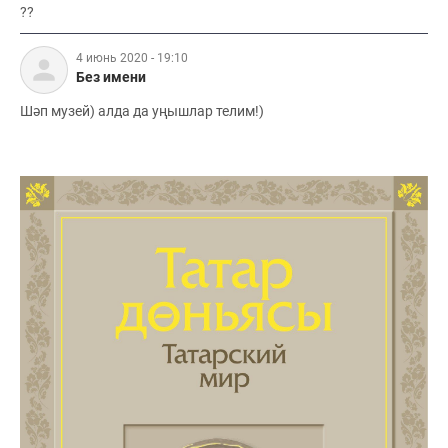
??
4 июнь 2020 - 19:10
Без имени
Шәп музей) алда да уңышлар телим!)