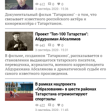
612
0
0
3 сентябрь 2020 - 15:36
Документальный фильм "Татаркино" - о том, что
связывает известного российского актёра и
кинорежиссёра с Татарстаном.
Проект "Топ-100 Татарстан":
Абдурахман Абсалямов
643
0
0
3 сентябрь 2020 - 15:31
В фильме, созданном "Татаркино", рассказывается о
становлении выдающегося татарского писателя,
переводчика, журналиста, военного корреспондента
Абдурахмана Абсалямова и драматической судьбе его
самого известного произведения.
В рамках нацпроекта
«Образование» в шести районах
Татарстана отремонтируют
спортзалы
622
0
0
3 сентябрь 2020 - 11:45