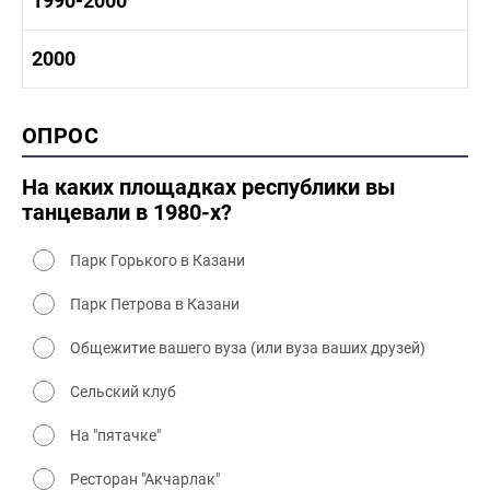
1990-2000
1980-1990 промышленность
1980-1990 культура
1990-2000 история
2000
1980 - 1990 быт
1990-2000 промышленность
1990-2000 культура
2000 история
ОПРОС
2000 промышленность
2000 культура
На каких площадках республики вы
танцевали в 1980-х?
Парк Горького в Казани
Парк Петрова в Казани
Общежитие вашего вуза (или вуза ваших друзей)
Сельский клуб
На "пятачке"
Ресторан "Акчарлак"