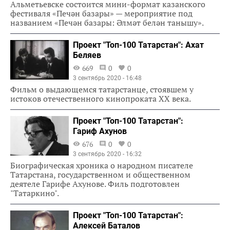
Альметьевске состоится мини-формат казанского
фестиваля «Печән базары» — мероприятие под
названием «Печән базары: Әлмәт белән танышу».
Проект "Топ-100 Татарстан": Ахат
Беляев
669
0
0
3 сентябрь 2020 - 16:48
Фильм о выдающемся татарстанце, стоявшем у
истоков отечественного кинопроката ХХ века.
Проект "Топ-100 Татарстан":
Гариф Ахунов
676
0
0
3 сентябрь 2020 - 16:32
Биографическая хроника о народном писателе
Татарстана, государственном и общественном
деятеле Гарифе Ахунове. Филь подготовлен
"Татаркино".
Проект "Топ-100 Татарстан":
Алексей Баталов