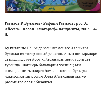
Газизов Р. Бүләгем / Рафаил Газизов; рәс. А.
Айсена. - Казан: «Мәгариф» нәшрияты, 2003. - 47
б.
Бу китапны Г.Х. Андерсен исеменәге Халыкара
бүләккә ия татар шагыйре язган. Аның шигырьләре
авылда яшәүче йорт хайваннары, авыл табигате
турында. Шагыйрь балаларны үзеңнең әти-
әниләреңне тыңларга һәм эш сөючән булырга
чакыра. Китап рәссам Алла Айсенаның матур
рәсемнәре белән бизәлгән.