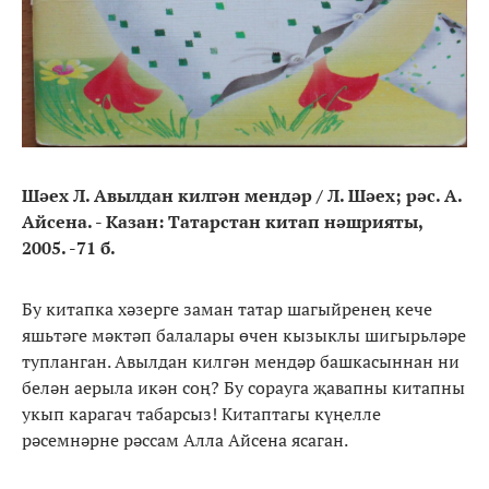
Шәех Л. Авылдан килгән мендәр / Л. Шәех; рәс. А.
Айсена. - Казан: Татарстан китап нәшрияты,
2005. -71 б.
Бу китапка хәзерге заман татар шагыйренең кече
яшьтәге мәктәп балалары өчен кызыклы шигырьләре
тупланган. Авылдан килгән мендәр башкасыннан ни
белән аерыла икән соң? Бу сорауга җавапны китапны
укып карагач табарсыз! Китаптагы күңелле
рәсемнәрне рәссам Алла Айсена ясаган.