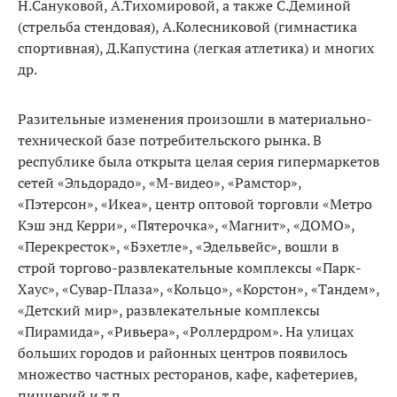
Н.Сануковой, А.Тихомировой, а также С.Деминой
(стрельба стендовая), А.Колесниковой (гимнастика
спортивная), Д.Капустина (легкая атлетика) и многих
др.
Разительные изменения произошли в материально-
технической базе потребительского рынка. В
республике была открыта целая серия гипермаркетов
сетей «Эльдорадо», «М-видео», «Рамстор»,
«Пэтерсон», «Икеа», центр оптовой торговли «Метро
Кэш энд Керри», «Пятерочка», «Магнит», «ДОМО»,
«Перекресток», «Бэхетле», «Эдельвейс», вошли в
строй торгово-развлекательные комплексы «Парк-
Хаус», «Сувар-Плаза», «Кольцо», «Корстон», «Тандем»,
«Детский мир», развлекательные комплексы
«Пирамида», «Ривьера», «Роллердром». На улицах
больших городов и районных центров появилось
множество частных ресторанов, кафе, кафетериев,
пиццерий и т.п.