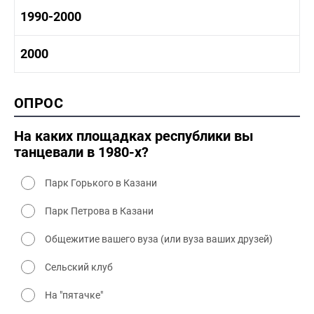
1970-1980 культура
1980 -1990 история
1990-2000
1970 - 1980 быт
1980-1990 промышленность
1980-1990 культура
1990-2000 история
2000
1980 - 1990 быт
1990-2000 промышленность
1990-2000 культура
2000 история
ОПРОС
2000 промышленность
2000 культура
На каких площадках республики вы
танцевали в 1980-х?
Парк Горького в Казани
Парк Петрова в Казани
Общежитие вашего вуза (или вуза ваших друзей)
Сельский клуб
На "пятачке"