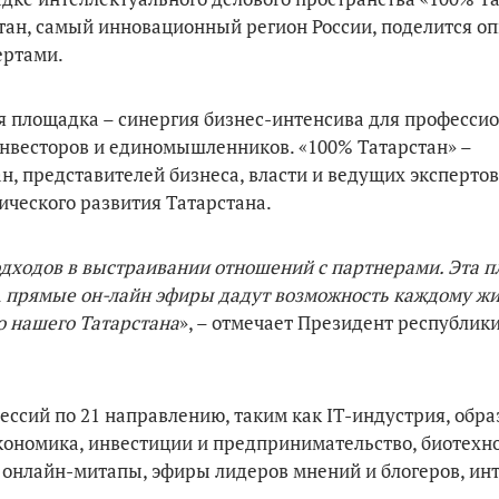
тан, самый инновационный регион России, поделится оп
ертами.
я площадка – синергия бизнес-интенсива для професси
инвесторов и единомышленников. «100% Татарстан» –
 представителей бизнеса, власти и ведущих экспертов
ического развития Татарстана.
одходов в выстраивании отношений с партнерами. Эта 
 А прямые он-лайн эфиры дадут возможность каждому ж
о нашего Татарстана
», – отмечает Президент республик
ессий по 21 направлению, таким как IT-индустрия, обра
кономика, инвестиции и предпринимательство, биотехно
 онлайн-митапы, эфиры лидеров мнений и блогеров, ин