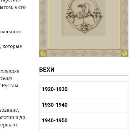
ытом, а его
онального
, которые
ВЕХИ
площадка
ителю
и Рустам
1920-1930
1920-1930 история
1930-1940
зование,
1920-1930 промышленность
1920-1930 культура
логии и др.
1930-1940 история
1940-1950
тервью с
1930-1940 промышленность
1930-1940 культура