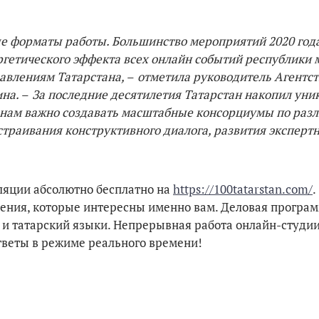
ые форматы работы. Большинство мероприятий 2020 год
ргетического эффекта всех онлайн событий республики
авлениям Татарстана,
–
отметила руководитель Агентст
ина.
–
За последние десятилетия Татарстан накопил ун
 нам
важно создавать масштабные консорциумы по раз
страивания конструктивного диалога, развития эксперт
сляции абсолютно бесплатно на
https://100tatarstan.com/
.
ления, которые интересны именно вам. Деловая програм
 и татарский языки. Непрерывная работа онлайн-студии
ответы в режиме реального времени!