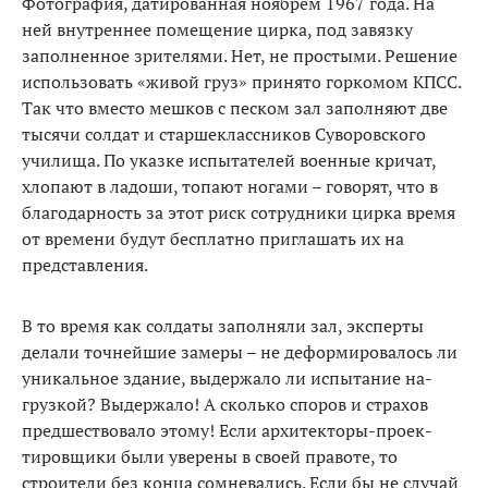
Фотография, датированная ноя­брем 1967 года. На
ней внутреннее помещение цирка, под завязку
заполненное зрителями. Нет, не простыми. Решение
использо­вать «живой груз» принято горко­мом КПСС.
Так что вместо мешков с песком зал заполняют две
ты­сячи солдат и старшеклассников Суворовского
училища. По указ­ке испытателей военные кричат,
хлопают в ладоши, топают нога­ми – говорят, что в
благодарность за этот риск сотрудники цирка время
от времени будут бесплатно приглашать их на
представления.
В то время как солдаты запол­няли зал, эксперты
делали точ­нейшие замеры – не деформи­ровалось ли
уникальное здание, выдержало ли испытание на­
грузкой? Выдержало! А сколько споров и страхов
предшествовало этому! Если архитекторы-проек­
тировщики были уверены в своей правоте, то
строители без конца сомневались. Если бы не случай