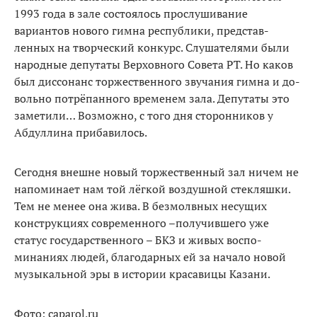
1993 года в зале состоялось про­слушивание
вариантов нового гимна республики, представ­
ленных на творческий конкурс. Слушателями были
народные депутаты Верховного Совета РТ. Но каков
был диссонанс торже­ственного звучания гимна и до­
вольно потрёпанного временем зала. Депутаты это
заметили… Возможно, с того дня сторонни­ков у
Абдуллина прибавилось.
Сегодня внешне новый тор­жественный зал ничем не
напо­минает нам той лёгкой воздуш­ной стекляшки.
Тем не менее она жива. В безмолвных несущих
конструкциях современного –по­лучившего уже
статус государ­ственного – БКЗ и живых воспо­
минаниях людей, благодарных ей за начало новой
музыкаль­ной эры в истории красавицы Казани.
Фото: caparol.ru