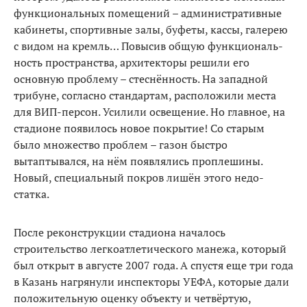
функциональных помещений – административные
кабинеты, спортивные залы, буфеты, кас­сы, галерею
с видом на кремль… Повысив общую функциональ­
ность пространства, архитекторы решили его
основную пробле­му – стеснённость. На западной
трибуне, согласно стандартам, расположили места
для ВИП-пер­сон. Усилили освещение. Но глав­ное, на
стадионе появилось новое покрытие! Со старым
было мно­жество проблем – газон быстро
вытаптывался, на нём появлялись проплешины.
Новый, специаль­ный покров лишён этого недо­
статка.
После реконструкции стадиона началось
строительство легкоат­летического манежа, который
был открыт в августе 2007 года. А спустя еще три года
в Казань на­грянули инспекторы УЕФА, кото­рые дали
положительную оценку объекту и четвёртую,