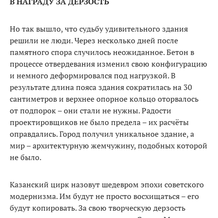
В НАГРАДУ ЗА ДЕРЗОСТЬ
Но так вышло, что судьбу удивительного здания
решили не люди. Через несколько дней после
памятного спора случи­лось неожиданное. Бетон в
про­цессе отвердевания изменил свою конфигурацию
и немного деформировался под нагрузкой. В
результате длина пояса здания сократилась на 30
сантиметров и верхнее опорное кольцо ото­рвалось
от подпорок – они стали не нужны. Радости
проектиров­щиков не было предела – их рас­чёты
оправдались. Город получил уникальное здание, а
мир – архи­тектурную жемчужину, подобных которой
не было.
Казанский цирк назовут ше­девром эпохи советского
мо­дернизма. Им будут не просто восхищаться – его
будут копиро­вать. За свою творческую дерзость