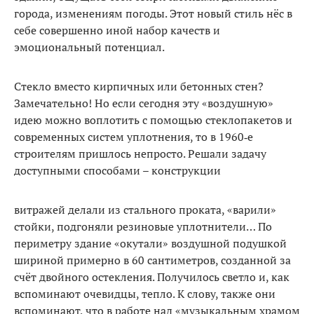
города, изменениям по­годы. Этот новый стиль нёс в
себе совершенно иной набор качеств и
эмоциональный потенциал.
Стекло вместо кирпичных или бетонных стен?
Замеча­тельно! Но если сегодня эту «воз­душную»
идею можно воплотить с помощью стеклопакетов и
со­временных систем уплотнения, то в 1960‑е
строителям пришлось непросто. Решали задачу
доступ­ными способами – конструкции
витражей делали из стального проката, «варили»
стойки, под­гоняли резиновые уплотнители… По
периметру здание «окутали» воздушной подушкой
шириной примерно в 60 сантиметров, созданной за
счёт двойного остекления. Получилось светло и, как
вспоминают очевидцы, тепло. К слову, также они
вспо­минают, что в работе над «му­зыкальным храмом