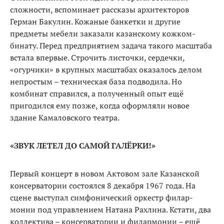
сложности, вспо­минает рассказы архитекторов
Герман Бакулин. Кожаные бан­кетки и другие
предметы мебели заказали казанскому кожком­
бинату. Перед предприятием задача такого масштаба
встала впервые. Строчить листочки, сердечки,
«огурчики» в круп­ных масштабах оказалось де­лом
непростым – техническая база подводила. Но
комбинат справился, а полученный опыт ещё
пригодился ему позже, когда оформляли новое
здание Кама­ловского театра.
«ЗВУК ЛЕТЕЛ ДО САМОЙ ГАЛЁРКИ!»
Первый концерт в новом Ак­товом зале Казанской
консер­ватории состоялся 8 декабря 1967 года. На
сцене выступал симфонический оркестр филар­
монии под управлением Натана Рахлина. Кстати, два
коллекти­ва – консерватории и филармо­нии – ещё