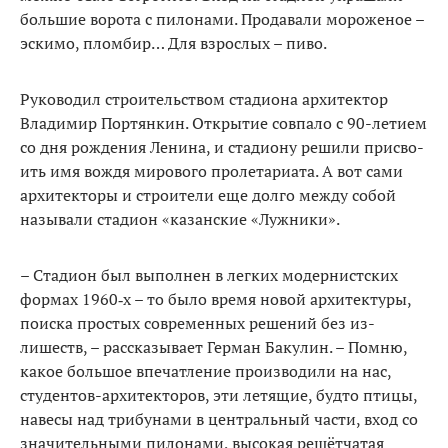
большие ворота с пилонами. Продавали мороженое –
эскимо, пломбир… Для взрослых – пиво.
Руководил строительством стадиона архитектор
Владимир Портянкин. Открытие совпало с 90-летием
со дня рождения Ле­нина, и стадиону решили присво­
ить имя вождя мирового проле­тариата. А вот сами
архитекторы и строители еще долго между со­бой
называли стадион «казанские «Лужники».
– Стадион был выполнен в легких модернистских
формах 1960‑х – то было время новой архитектуры,
поиска простых современных решений без из­
лишеств, – рассказывает Герман Бакулин. – Помню,
какое боль­шое впечатление производили на нас,
студентов-архитекторов, эти летящие, будто птицы,
навесы над трибунами в центральный ча­сти, вход со
значительными пило­нами, высокая решётчатая