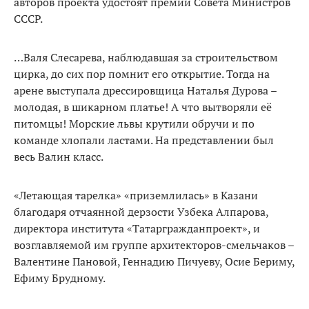
авторов проекта удостоят премии Совета Министров
СССР.
…Валя Слесарева, наблюдав­шая за строительством
цирка, до сих пор помнит его откры­тие. Тогда на
арене выступала дрессировщица Наталья Дурова –
молодая, в шикарном платье! А что вытворяли её
питомцы! Морские львы крутили обручи и по
команде хлопали ластами. На представлении был
весь Ва­лин класс.
«Летающая тарелка» «приземлилась» в Казани
благодаря отчаянной дерзости Узбека Алпарова,
директора института «Татаргражданпро­ект», и
возглавляемой им группе архитек­торов-смельчаков –
Валентине Пановой, Геннадию Пичуеву, Осие Бериму,
Ефиму Брудному.