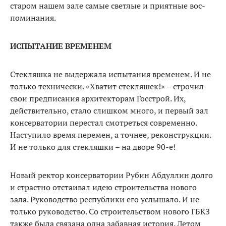
старом нашем зале самые светлые и приятные вос­
поминания.
ИСПЫТАНИЕ ВРЕМЕНЕМ
Стекляшка не выдержала ис­пытания временем. И не
только технически. «Хватит стекля­шек!» – строчил
свои предписа­ния архитекторам Госстрой. Их,
действительно, стало слишком много, и первый зал
консер­ватории перестал смотреться современно.
Наступило время перемен, а точнее, реконструк­ции.
И не только для стекляшки – на дворе 90-е!
Новый ректор консерватории Рубин Абдуллин долго
и страстно отстаивал идею строительства нового
зала. Руководство респу­блики его услышало. И не
только руководство. Со строительством нового ГБКЗ
также была связана одна забавная история. Летом