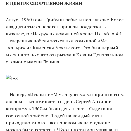
В ЦЕНТРЕ СПОРТИВНОЙ ЖИЗНИ
Август 1960 года. Трибуны заби­ты под завязку. Более
двадцати ты­сяч человек пришли поддержать
казанскую «Искру» на домашней арене. На табло 4:1
– уверенная победа хозяев над командой «Ме­
таллург» из Каменска-Уральского. Это был первый
матч на только что открытом в Казани Централь­ном
стадионе имени Ленина…
– На игру «Искры» с «Метал­лургом» мы пришли всем
дво­ром! – вспоминает тот день Сергей Архипов,
которому в 1960‑м было девять лет. – Сидели на
восточной трибуне. Людей на каждый матч
приходило много – всех знакомых на стадионе
можно было встре­тить! Вход на стадион украша­ли