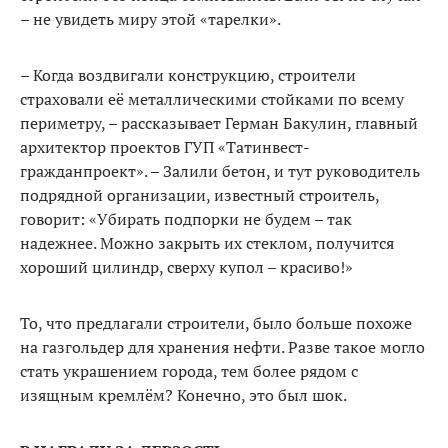
– не увидеть миру этой «тарелки».
– Когда воздвигали конструк­цию, строители
страховали её ме­таллическими стойками по всему
периметру, – рассказывает Гер­ман Бакулин, главный
архитек­тор проектов ГУП «Татинвест­
гражданпроект». – Залили бетон, и тут руководитель
подрядной организации, известный строи­тель,
говорит: «Убирать подпорки не будем – так
надежнее. Можно закрыть их стеклом, получится
хороший цилиндр, сверху купол – красиво!»
То, что предлагали строители, было больше похоже
на газголь­дер для хранения нефти. Разве такое могло
стать украшением го­рода, тем более рядом с
изящным кремлём? Конечно, это был шок.