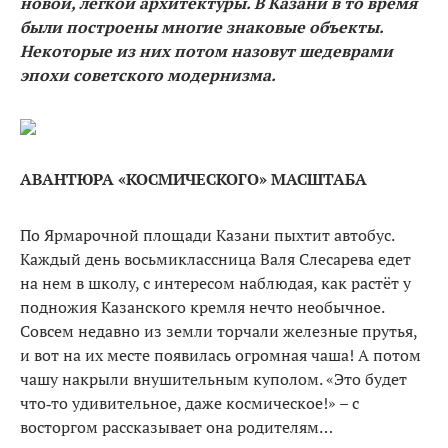
новой, лёгкой архитектуры. В Казани в то время
были построены многие знаковые объекты.
Некоторые из них потом назовут шедеврами
эпохи советского модернизма.
АВАНТЮРА «КОСМИЧЕСКОГО» МАСШТАБА
По Ярмарочной площади Каза­ни пыхтит автобус.
Каждый день восьмиклассница Валя Слесарева едет
на нем в школу, с интересом наблюдая, как растёт у
подножия Казанского кремля нечто нео­бычное.
Совсем недавно из земли торчали железные прутья,
и вот на их месте появилась огромная чаша! А потом
чашу накрыли вну­шительным куполом. «Это будет
что‑то удивительное, даже косми­ческое!» – с
восторгом рассказы­вает она родителям…