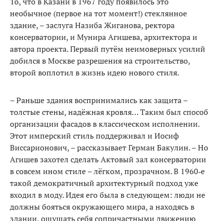
То, что в Казани в 1967 году появилось это
необычное (пер­вое на тот момент!) стеклянное
здание, – заслуга Назиба Жига­нова, ректора
консерватории, и Мунира Агишева, архитектора и
автора проекта. Первый путём неимоверных усилий
добился в Москве разрешения на стро­ительство,
второй воплотил в жизнь идею нового стиля.
– Раньше здания восприни­мались как защита –
толстые стены, надёжная кровля… Та­ким был способ
организации фасадов в классическом испол­нении.
Этот имперский стиль поддерживал и Иосиф
Виссари­онович, – рассказывает Герман Бакулин. – Но
Агишев захотел сделать Актовый зал консерва­тории
в совсем ином стиле – лёг­ком, прозрачном. В 1960‑е
такой демократичный архитектурный подход уже
входил в моду. Идея его была в следующем: люди не
должны бояться окружающего мира, а находясь в
здании, ощу­щать себя сопричастными дви­жению