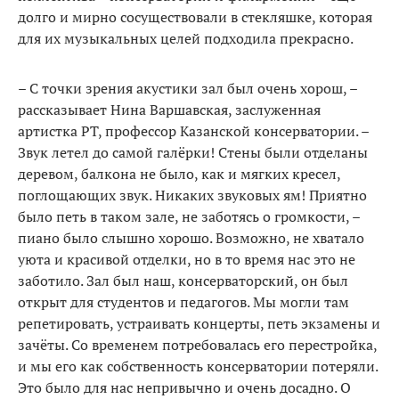
долго и мирно сосу­ществовали в стекляшке, которая
для их музыкальных целей под­ходила прекрасно.
– С точки зрения акустики зал был очень хорош, –
расска­зывает Нина Варшавская, заслу­женная
артистка РТ, профессор Казанской консерватории. –
Звук летел до самой галёрки! Стены были отделаны
деревом, балкона не было, как и мягких кресел,
поглощающих звук. Никаких зву­ковых ям! Приятно
было петь в таком зале, не заботясь о гром­кости, –
пиано было слышно хо­рошо. Возможно, не хватало
уюта и красивой отделки, но в то вре­мя нас это не
заботило. Зал был наш, консерваторский, он был
открыт для студентов и педаго­гов. Мы могли там
репетировать, устраивать концерты, петь эк­замены и
зачёты. Со временем потребовалась его перестройка,
и мы его как собственность кон­серватории потеряли.
Это было для нас непривычно и очень досадно. О