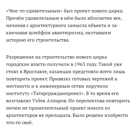
«Чем-то удивительным» был проект нового цирка.
При­чём удивительным в нём было абсолютно все,
начиная с архи­тектурного замысла объекта и за­
канчивая шлейфом авантюризма, окутавшим
историю его строи­тельства.
Разрешение на строительство нового цирка
городские власти получили в 1963 году. Такой уже
стоял в Ярославле, казанцам предстояло всего лишь
повторить проект. Привязку готовых черте­жей к
местности и к инженерным сетям поручили
институту «Та­таргражданпроект». В то время его
возглавлял Узбек Алпаров. Но перспектива повторить
ничем не примечательный проект нико­го из
архитекторов не прельщала. Было решено изобрести
что‑то своё.