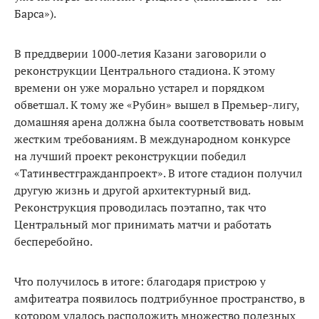
Барса»).
В преддверии 1000‑летия Каза­ни заговорили о
реконструкции Центрального стадиона. К этому
времени он уже морально уста­рел и порядком
обветшал. К тому же «Рубин» вышел в Премьер-ли­гу,
домашняя арена должна была соответствовать новым
жестким требованиям. В международном конкурсе
на лучший проект ре­конструкции победил
«Татинвест­гражданпроект». В итоге стадион получил
другую жизнь и другой архитектурный вид.
Реконструк­ция проводилась поэтапно, так что
Центральный мог принимать мат­чи и работать
бесперебойно.
Что получилось в итоге: бла­годаря пристрою у
амфитеатра появилось подтрибунное про­странство, в
котором удалось рас­положить множество полезных