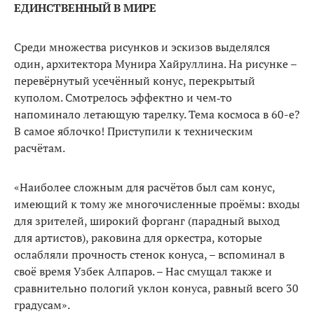
ЕДИНСТВЕННЫЙ В МИРЕ
Среди множества рисунков и эскизов выделялся
один, ар­хитектора Мунира Хайрулли­на. На рисунке –
перевёрнутый усечённый конус, перекрытый
куполом. Смотрелось эффектно и чем‑то
напоминало летающую тарелку. Тема космоса в 60-е?
В самое яблочко! Приступили к техническим
расчётам.
«Наиболее сложным для рас­чётов был сам конус,
имеющий к тому же многочисленные проёмы: входы
для зрителей, широкий форганг (парадный выход
для артистов), раковина для оркестра, которые
ослабля­ли прочность стенок конуса, – вспоминал в
своё время Узбек Алпаров. – Нас смущал также и
сравнительно пологий уклон конуса, равный всего 30
граду­сам».