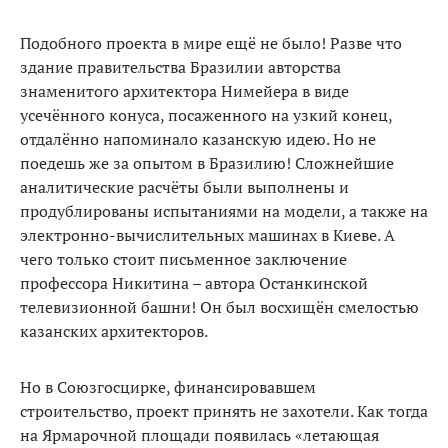
Подобного проекта в мире ещё не было! Разве что
здание правительства Бразилии автор­ства
знаменитого архитектора Нимейера в виде
усечённого ко­нуса, посаженного на узкий конец,
отдалённо напоминало казанскую идею. Но не
поедешь же за опы­том в Бразилию! Сложнейшие
аналитические расчёты были выполнены и
продублированы испытаниями на модели, а также на
электронно-вычислительных машинах в Киеве. А
чего только стоит письменное заключение
профессора Никитина – автора Останкинской
телевизионной башни! Он был восхищён сме­лостью
казанских архитекторов.
Но в Союзгосцирке, финанси­ровавшем
строительство, проект принять не захотели. Как тогда
на Ярмарочной площади по­явилась «летающая