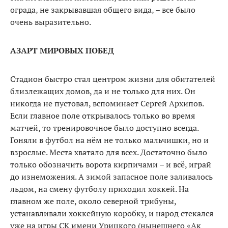
ограда, не закрывавшая общего вида, – все было
очень выразительно.
АЗАРТ МИРОВЫХ ПОБЕД
Стадион быстро стал центром жизни для обитателей
близлежа­щих домов, да и не только для них. Он
никогда не пустовал, вспоми­нает Сергей Архипов.
Если главное поле открывалось только во время
матчей, то тренировочное было доступно всегда.
Гоняли в футбол на нём не только мальчишки, но и
взрослые. Места хватало для всех. Достаточно было
только обозна­чить ворота кирпичами – и всё, играй
до изнеможения. А зимой запасное поле заливалось
льдом, на смену футболу приходил хок­кей. На
главном же поле, около северной трибуны,
устанавлива­ли хоккейную коробку, и народ стекался
уже на игры СК имени Урицкого (нынешнего «Ак