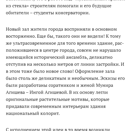
из стекла» строителям помогали и его бу­дущие
обитатели – студенты консерватории.
Новый зал жители города вос­приняли в основном
восторжен­но. Еще бы, такого они не видели! К тому
же ультрасовременное для того времени здание, рас­
положившееся в центре города, совсем не нарушало
имеющийся исторический ансамбль, дели­катно
отступив на несколько метров от линии застройки. И
в этом тоже было новое сло­во! Оформление зала
было столь же деликатным и необычным. Эскизы его
были разработаны соратником и женой Мунира
Агишева – Ингой Агишевой. В их основу легли
оригинальные растительные мотивы, которые
придавали современным инте­рьерам здания
национальный колорит.
С исполнением этой идеи в то время возникли