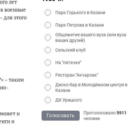
ого лет
 в военные
Парк Горького в Казани
 для этого
Парк Петрова в Казани
Общежитие вашего вуза (или вуза
ваших друзей)
Сельский клуб
На "пятачке"
Ресторан "Акчарлак"
» – та­ким
Диско-бар в Молодёжном центре в
вно­
Казани
ДК Урицкого
мо­жет и
Проголосовало
5911
Голосовать
человек
енги и