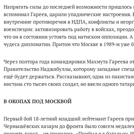
Напрягать силы до последней возмож­ности пришлось в
вспоминал Гареев, царили упад­нические настроения. 
внутренние противоречия в НДПА, конфликты и неорга
военспецом: активизировать работу в войсках, преодо
что он в состоянии устоять под натиском оппозиции. 
чудеса дипломатии. Притом что Москве в 1989‑м уже 
Через полтора года командировки Махмута Гареева отз
Правительство Наджибуллы, кото­рому западные спецы
ещё будет держаться. Рассказывают, одна из пакистанс
нистана сто тысяч своих солдат, но ввели одного тата
В ОКОПАХ ПОД МОСКВОЙ
Первый бой 18-летний младший лейтенант Гареев прин
Чернышёвских казарм до фронта было совсем недалеко
принять взвод – не пришлось. «Прибыл я в батальон. 