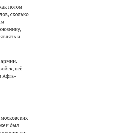
ак по­том
дов, сколько
им
союзнику,
оявлять и
 армии.
ойск, всё
з Афга­
 московских
лжен был
 Спрашиваю: