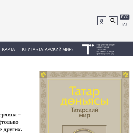
РУС
ТАТ
КАРТА
КНИГА «ТАТАРСКИЙ МИР»
ерлина –
(только
е других.