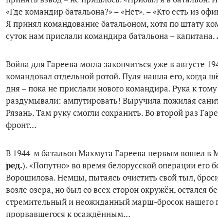
«Где командир батальона?» – «Нет». – «Кто есть из офи
Я принял командование батальоном, хотя по штату ко
суток нам прислали командира ба­тальона – капитана.
Война для Гареева могла закончить­ся уже в августе 19
командовал отдельной ротой. Пуля нашла его, когда шёл
дня – пока не прислали нового командира. Рука к тому
раздумывали: ампутировать! Выручила пожилая санит
Рязань. Там руку смогли со­хранить. Во второй раз Гар
фронт…
В 1944-м батальон Махмута Гареева первым вошел в М
ред.
). «Попутно» во время бе­лорусской операции его
Ворошилова. Немцы, пытаясь очистить свой тыл, брос
возле озера, но был со всех сторон окружён, остался бе
стремительный и неожиданный марш-бросок нашего п
прорвавшегося к осаждённым…