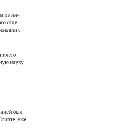
м из ин­
го отде­
оживали с
ниче­го
нную науку
онией был
Египте, уже