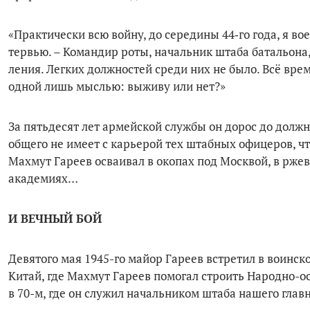
«Практически всю войну, до середины 44‑го года, я вое
тервью. – Командир роты, начальник штаба батальона,
ления. Легких должностей среди них не было. Всё врем
одной лишь мыслью: выживу или нет?»
За пятьдесят лет армейской службы он дорос до должно
общего не имеет с карьерой тех штаб­ных офицеров, ч
Махмут Гареев осваивал в око­пах под Москвой, в ржев
академиях…
И ВЕЧНЫЙ БОЙ
Девятого мая 1945-го майор Га­реев встретил в воинс
Китай, где Махмут Гареев помогал строить Народно-о
в 70-м, где он служил начальником штаба на­шего гла