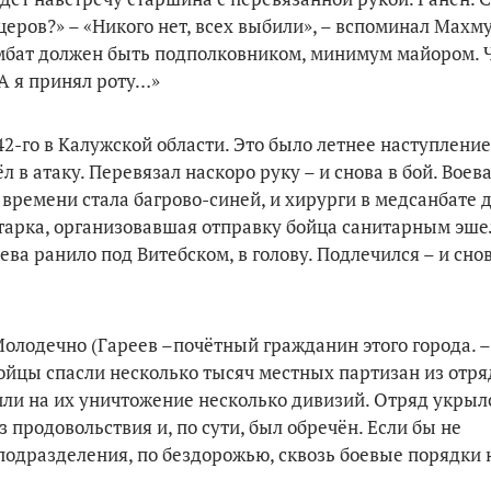
церов?» – «Никого нет, всех выбили», – вспоминал Махму
мбат должен быть под­полковником, минимум майором. 
 А я принял роту…»
42-го в Калужской области. Это было летнее наступление
 в атаку. Перевя­зал наскоро руку – и снова в бой. Воев
 времени стала багрово-синей, и хирурги в медсанбате д
арка, органи­зовавшая отправку бойца санитарным эше
еева ранило под Витебском, в голову. Подлечился – и сно
олодечно (Гареев –почётный гражданин этого города. 
 бойцы спасли несколько тысяч местных партизан из отр
или на их уничтожение несколько дивизий. Отряд укрылс
з про­довольствия и, по сути, был обречён. Если бы не
одразделения, по бездорожью, сквозь боевые порядки