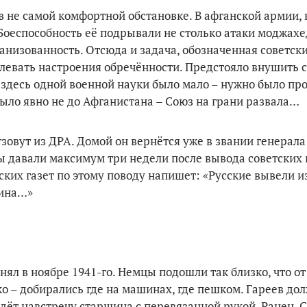
 не самой комфортной обстановке. В афганской армии, к
Боеспособность её подрывали не столько атаки моджа­хе
низован­ность. Отсюда и задача, обозначенная советск
левать настрое­ния обречённости. Предстояло внушить 
А здесь одной военной науки было мало – нужно было пр
было явно не до Афганистана – Союз на грани развала…
овут из ДРА. До­мой он вернётся уже в звании генерала
 давали максимум три недели после вывода советских в
ких газет по этому по­воду напишет: «Русские вывели и
рина…»
ял в ноябре 1941-го. Немцы подошли так близко, что от
 – до­бирались где на машинах, где пешком. Гареев до
Идёт навстречу старшина с перевязан­ной рукой. Ранен.