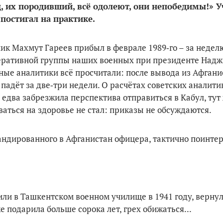
д, их породивший, всё одолеют, они непобедимы!» 
постигал на практике.
ник Махмут Гареев прибыл в феврале 1989‑го – за недел
оперативной группы наших военных при президенте Надж
нные аналитики всё просчитали: после вывода из Афгани
падёт за две‑три недели. О расчётах советских аналити
 едва забрезжила перспектива отправиться в Кабул, тут 
оваться на здоровье не стал: приказы не обсуждаются.
ндированного в Афганистан офицера, тактично поинтер
или в Ташкентском военном училище в 1941 году, верну
же подарила больше сорока лет, грех обижаться...