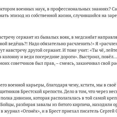
октором военных наук, в профессиональных знаниях? Са
инать эпизод из собственной жизни, случившийся на зар
Навстречу сержант из бывалых вояк, в медсанбат направ­л
нной ведёшь?! Надо обязательно расчле­нить!» Я «расчле
ут навстречу другой сержант. И тоже учит: «Ты чё, лейт
 колонну и веди посе­редине дороги». Выстроил, повёл…
 моих советчиков был прав, – смеясь, заканчивал свой ра
 его военной карье­ры, благодаря чему, кстати, мы в сво
итников Бре­стской крепости. Дело в том, что че­рез нес
полка дивизии, которая располагалась в той самой креп
Бойцы, разбирая завалы из битого кир­пича, находили о
 в журнал «Огонёк», и в Брест приехал писатель Серге