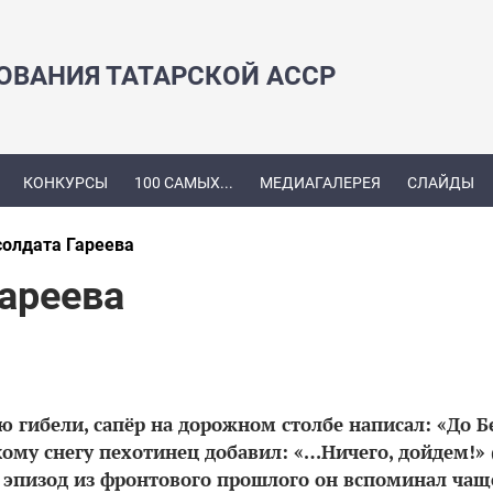
ЗОВАНИЯ ТАТАРСКОЙ АССР
КОНКУРСЫ
100 САМЫХ...
МЕДИАГАЛЕРЕЯ
СЛАЙДЫ
олдата Гареева
ареева
аю гибели, сапёр на дорожном столбе написал: «До Б
ому снегу пехотинец добавил: «…Ничего, дойдем!» 
т эпизод из фронтового прошлого он вспоминал чащ