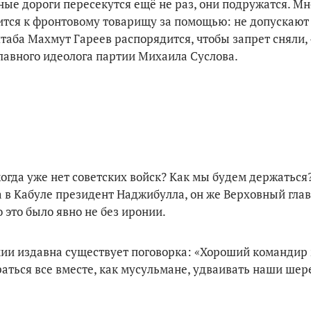
ые дороги пересекутся ещё не раз, они подружатся. Мн
тится к фронтовому товарищу за помощью: не допускают
аба Махмут Гареев распорядится, чтобы запрет сняли, –
главного идеолога партии Михаила Суслова.
огда уже нет советских войск? Как мы будем держаться?
а в Кабуле президент Наджибулла, он же Верховный гла
это было явно не без иронии.
рмии издавна существу­ет поговорка: «Хороший командир 
раться все вместе, как мусульмане, удваивать наши шер