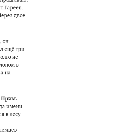
т Гареев. –
Через двое
, он
ал ещё три
олго не
лоном в
ва на
–
Прим.
яда имени
я в лесу
 немцев