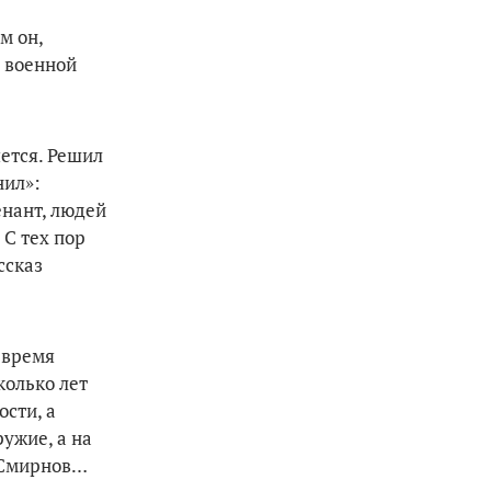
м он,
е военной
яется. Решил
нил»:
енант, людей
 С тех пор
ссказ
ё время
колько лет
ости, а
ружие, а на
й Смирнов…