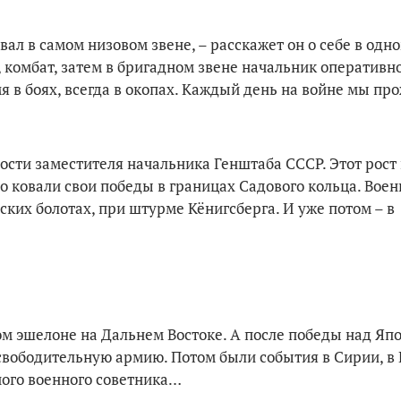
вал в самом низовом зве­не, – расскажет он о себе в одно
 комбат, затем в бригад­ном звене начальник оперативно
я в боях, всегда в окопах. Каждый день на войне мы пр
сти заместителя на­чальника Генштаба СССР. Этот рост 
то ковали свои победы в границах Садового кольца. Вое
ских болотах, при штурме Кёнигсберга. И уже потом – в
ком эшелоне на Дальнем Востоке. А после победы над Яп
свободительную армию. Потом были события в Сирии, в 
вного военного советника…