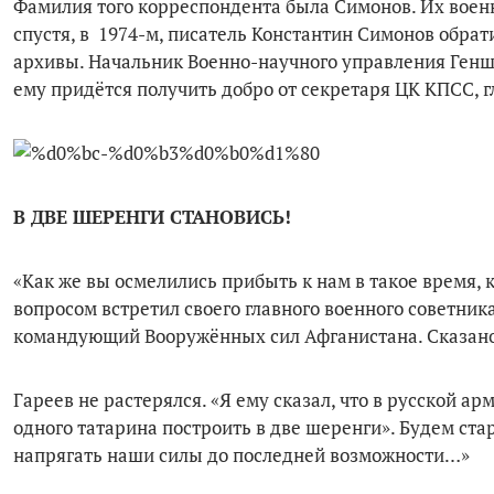
Фамилия того корреспондента была Симонов. Их военн
спустя, в 1974-м, писатель Константин Симонов обра
архивы. Начальник Военно-научного управления Геншт
ему придётся получить добро от секретаря ЦК КПСС, 
В ДВЕ ШЕРЕНГИ СТАНОВИСЬ!
«Как же вы осмелились прибыть к нам в такое время, к
вопросом встретил своего главного военного советник
командующий Вооружённых сил Афга­нистана. Сказано 
Гареев не растерялся. «Я ему сказал, что в русской а
одного татарина построить в две шеренги». Будем ста
напрягать наши силы до последней возможности…»