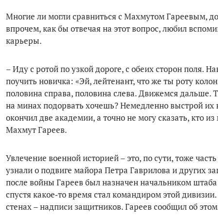
Многие ли могли сравниться с Мах­мутом Гареевым, д
впрочем, как бы отвечая на этот вопрос, любил вспом
карьеры.
– Иду с ротой по узкой дороге, с обе­их сторон поля. 
поучить новичка: «Эй, лейтенант, что же ты роту коло
половина спра­ва, половина слева. Движемся дальше. Т
на ми­нах подорвать хочешь? Немедленно выстрой их в
окончил две академии, а точно не могу сказать, кто из
Махмут Гареев.
Увлечение военной историей – это, по сути, тоже часть
узнали о подвиге майора Петра Гаврилова и других защ
после войны Гаре­ев был назначен начальником штаба 
спустя какое‑то время стал командиром этой дивизии. 
стенах – надписи защитников. Гареев сообщил об этом