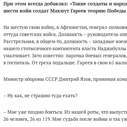
При этом всегда добавлял: «Такие солдаты и наро
шести войн солдат Махмут Гареев теорию Победы 
На шестую свою войну, в Афганистан, генерал-полков
оттуда советских войск. Должность – руководитель 
Расстрельная, в общем‑то, должность – западные вое
нашего стотысячного контингента власть Наджибуллы 
умалчивает. Зато известно: парочка боевых генералов,
в госпиталь. От греха подальше. Гареев в свои 65 жал
Министр обороны СССР Дмитрий Язов, принимая кома
– Ну как, не страшно туда ехать?
– Мне уже поздно бояться. Из нашей роты, что выпуст
26 человек, 26 из 119. Мне судьба после войны и так у