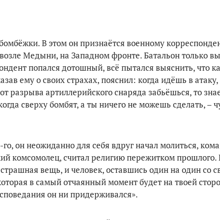
бомбёжки. В этом он признаётся военному корреспонден
о возле Медыни, на Западном фронте. Батальон только в
пондент попался дотошный, всё пытался выяснить, что 
зав ему о своих страхах, пояснил: когда идёшь в атаку,
 от разрыва артиллерийского снаряда забьёшься, то знае
когда сверху бомбят, а ты ничего не можешь сделать, – 
1-го, он неожиданно для себя вдруг начал молиться, ком
який комсомолец, считал религию пережитком прошлого.
– страшная вещь, и человек, оставшись один на один со с
, которая в самый отчаянный момент будет на твоей стор
оисповедания он ни придерживался».