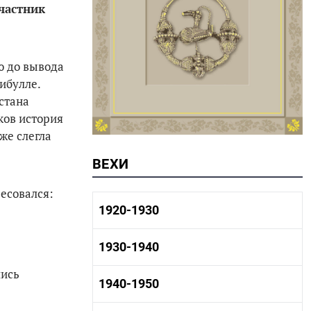
Участник
ю до вывода
ибулле.
стана
ков история
же слегла
ВЕХИ
есовался:
1920-1930
1920-1930 история
1930-1940
1920-1930 промышленность
1920-1930 культура
лись
1930-1940 история
1940-1950
1930-1940 промышленность
1930-1940 культура