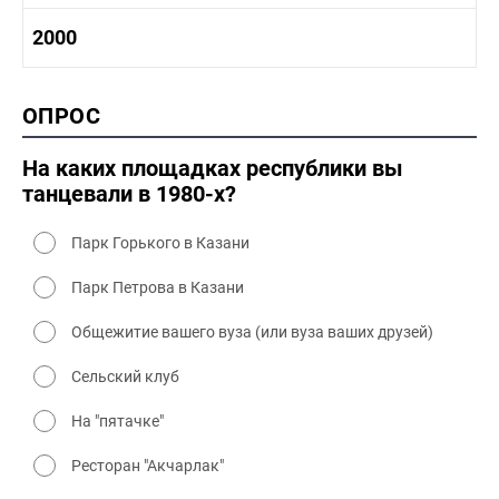
1980-1990 культура
1990-2000 история
2000
1980 - 1990 быт
1990-2000 промышленность
1990-2000 культура
2000 история
ОПРОС
2000 промышленность
2000 культура
На каких площадках республики вы
танцевали в 1980-х?
Парк Горького в Казани
Парк Петрова в Казани
Общежитие вашего вуза (или вуза ваших друзей)
Сельский клуб
На "пятачке"
Ресторан "Акчарлак"