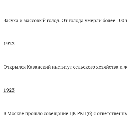
Засуха и массовый голод. От голода умерли более 100 
1922
Открылся Казанский институт сельского хозяйства и л
1923
В Москве прошло совещание ЦК РКП(б) с ответственн