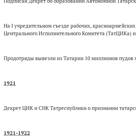
Подписан Декрет об образовании Автономной Татарск
На I учредительном съезде рабочих, красноармейских
Центрального Исполнительного Комитета (ТатЦИКа) и
Продотряды вывезли из Татарии 10 миллионов пудов 
1921
Декрет ЦИК и СНК Татреспублики о признании татарс
1921-1922