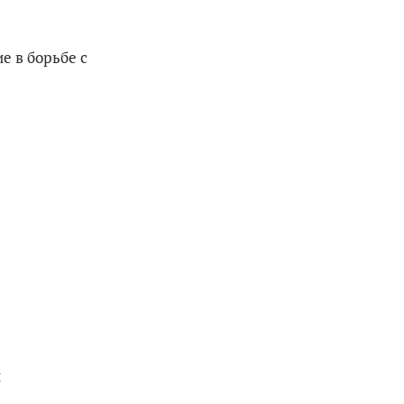
е в борьбе с
и