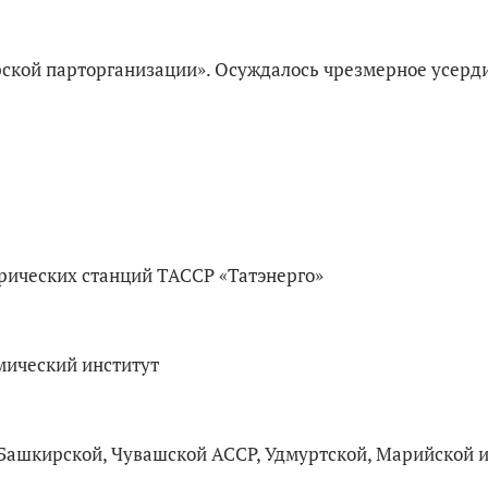
рской парторганизации». Осуждалось чрезмерное усерди
рических станций ТАССР «Татэнерго»
мический институт
 Башкирской, Чувашской АССР, Удмуртской, Марийской 