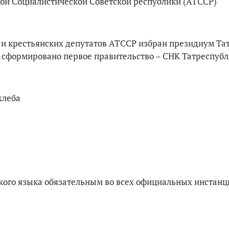
ой Социалистической Советской республики (АТССР)
 и крестьянских депутатов АТССР избран президиум Та
 сформировано первое правительство – СНК Татреспуб
хлеба
кого языка обязательным во всех официальных инстанц