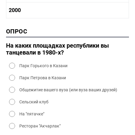
1980-1990 культура
1990-2000 история
2000
1980 - 1990 быт
1990-2000 промышленность
1990-2000 культура
2000 история
ОПРОС
2000 промышленность
2000 культура
На каких площадках республики вы
танцевали в 1980-х?
Парк Горького в Казани
Парк Петрова в Казани
Общежитие вашего вуза (или вуза ваших друзей)
Сельский клуб
На "пятачке"
Ресторан "Акчарлак"