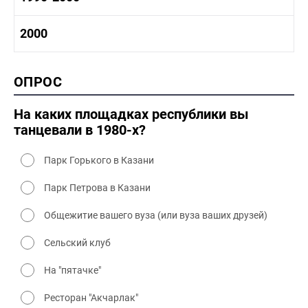
1980-1990 промышленность
1980-1990 культура
1990-2000 история
2000
1980 - 1990 быт
1990-2000 промышленность
1990-2000 культура
2000 история
ОПРОС
2000 промышленность
2000 культура
На каких площадках республики вы
танцевали в 1980-х?
Парк Горького в Казани
Парк Петрова в Казани
Общежитие вашего вуза (или вуза ваших друзей)
Сельский клуб
На "пятачке"
Ресторан "Акчарлак"