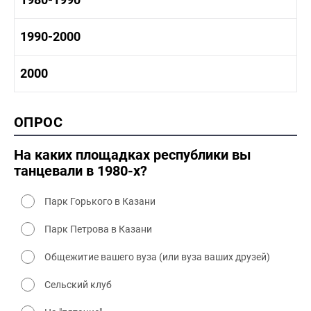
1970-1980 промышленность
1970-1980 культура
1980 -1990 история
1990-2000
1970 - 1980 быт
1980-1990 промышленность
1980-1990 культура
1990-2000 история
2000
1980 - 1990 быт
1990-2000 промышленность
1990-2000 культура
2000 история
ОПРОС
2000 промышленность
2000 культура
На каких площадках республики вы
танцевали в 1980-х?
Парк Горького в Казани
Парк Петрова в Казани
Общежитие вашего вуза (или вуза ваших друзей)
Сельский клуб