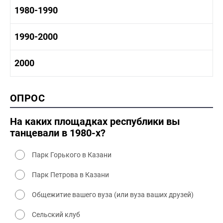
1960-1970 промышленность
1970-1980 история
1980-1990
1960-1970 культура
1970-1980 промышленность
1970-1980 культура
1980 -1990 история
1990-2000
1970 - 1980 быт
1980-1990 промышленность
1980-1990 культура
1990-2000 история
2000
1980 - 1990 быт
1990-2000 промышленность
1990-2000 культура
2000 история
ОПРОС
2000 промышленность
2000 культура
На каких площадках республики вы
танцевали в 1980-х?
Парк Горького в Казани
Парк Петрова в Казани
Общежитие вашего вуза (или вуза ваших друзей)
Сельский клуб