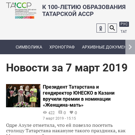
К 100-ЛЕТИЮ ОБРАЗОВАНИЯ
ТАТАРСКОЙ АССР
РУС
ТАТ
СИМВОЛИКА
ХРОНОГРАФ
АРХИВНЫЕ ДОКУМЕНТЫ
Новости за 7 март 2019
Президент Татарстана и
гендиректор ЮНЕСКО в Казани
вручили премии в номинации
«Женщина-мать»
422
0
0
7 март 2019 - 15:15
Одре Азуле отметила, что ей повезло посетить
столицу Татарстана накануне такого праздника, как