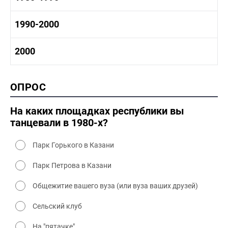
1970-1980 промышленность
1970-1980 культура
1980 -1990 история
1990-2000
1970 - 1980 быт
1980-1990 промышленность
1980-1990 культура
1990-2000 история
2000
1980 - 1990 быт
1990-2000 промышленность
1990-2000 культура
2000 история
ОПРОС
2000 промышленность
2000 культура
На каких площадках республики вы
танцевали в 1980-х?
Парк Горького в Казани
Парк Петрова в Казани
Общежитие вашего вуза (или вуза ваших друзей)
Сельский клуб
На "пятачке"