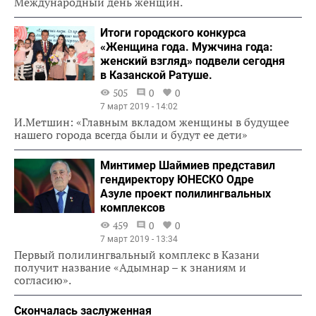
Международный день женщин.
Итоги городского конкурса
«Женщина года. Мужчина года:
женский взгляд» подвели сегодня
в Казанской Ратуше.
505
0
0
7 март 2019 - 14:02
И.Метшин: «Главным вкладом женщины в будущее
нашего города всегда были и будут ее дети»
Минтимер Шаймиев представил
гендиректору ЮНЕСКО Одре
Азуле проект полилингвальных
комплексов
459
0
0
7 март 2019 - 13:34
Первый полилингвальный комплекс в Казани
получит название «Адымнар – к знаниям и
согласию».
Скончалась заслуженная