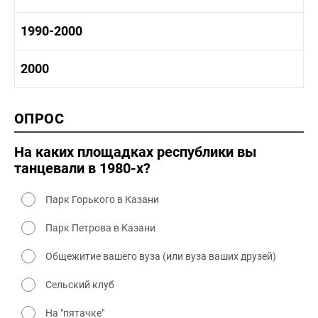
1970-1980 промышленность
1970-1980 культура
1980 -1990 история
1990-2000
1970 - 1980 быт
1980-1990 промышленность
1980-1990 культура
1990-2000 история
2000
1980 - 1990 быт
1990-2000 промышленность
1990-2000 культура
2000 история
ОПРОС
2000 промышленность
2000 культура
На каких площадках республики вы
танцевали в 1980-х?
Парк Горького в Казани
Парк Петрова в Казани
Общежитие вашего вуза (или вуза ваших друзей)
Сельский клуб
На "пятачке"