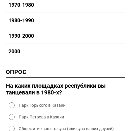
1960-1970 история
1970-1980
1950-1960 культура
1960 - 1970 социальные объекты
1960-1970 промышленность
1970-1980 история
1980-1990
1960-1970 культура
1970-1980 промышленность
1970-1980 культура
1980 -1990 история
1990-2000
1970 - 1980 быт
1980-1990 промышленность
1980-1990 культура
1990-2000 история
2000
1980 - 1990 быт
1990-2000 промышленность
1990-2000 культура
2000 история
ОПРОС
2000 промышленность
2000 культура
На каких площадках республики вы
танцевали в 1980-х?
Парк Горького в Казани
Парк Петрова в Казани
Общежитие вашего вуза (или вуза ваших друзей)