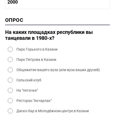
1990-2000 история
2000
1980 - 1990 быт
1990-2000 промышленность
1990-2000 культура
2000 история
ОПРОС
2000 промышленность
2000 культура
На каких площадках республики вы
танцевали в 1980-х?
Парк Горького в Казани
Парк Петрова в Казани
Общежитие вашего вуза (или вуза ваших друзей)
Сельский клуб
На "пятачке"
Ресторан "Акчарлак"
Диско-бар в Молодёжном центре в Казани