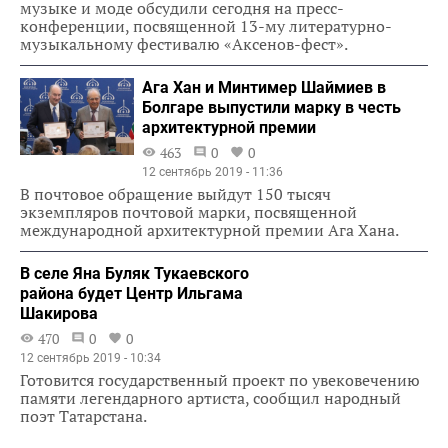
музыке и моде обсудили сегодня на пресс-
конференции, посвященной 13-му литературно-
музыкальному фестивалю «Аксенов-фест».
Ага Хан и Минтимер Шаймиев в
Болгаре выпустили марку в честь
архитектурной премии
463
0
0
12 сентябрь 2019 - 11:36
В почтовое обращение выйдут 150 тысяч
экземпляров почтовой марки, посвященной
международной архитектурной премии Ага Хана.
В селе Яна Буляк Тукаевского
района будет Центр Ильгама
Шакирова
470
0
0
12 сентябрь 2019 - 10:34
Готовится государственный проект по увековечению
памяти легендарного артиста, сообщил народный
поэт Татарстана.