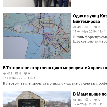
Одну из улиц Ка
Биктемирова
490
0
0
17 октябрь 2019 - 11:44
Вновь формируема
Шәүкәт Биктимеро
В Татарстане стартовал цикл мероприятий проек
419
0
0
17 октябрь 2019 - 11:25
В первом этапе проекта приняли участие студенты проф
В Мамадыше поя
487
0
0
17 октябрь 2019 - 11:15