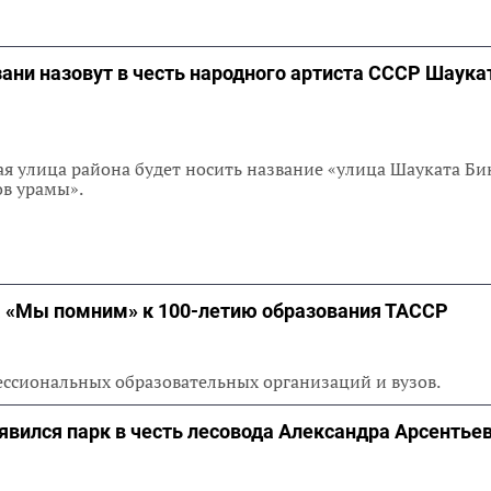
зани назовут в честь народного артиста СССР Шаука
я улица района будет носить название «улица Шауката Би
в урамы».
та «Мы помним» к 100-летию образования ТАССР
ессиональных образовательных организаций и вузов.
вился парк в честь лесовода Александра Арсентье