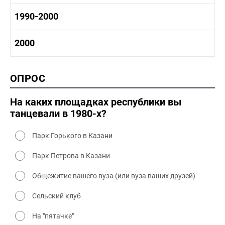
1970-1980 культура
1980 -1990 история
1990-2000
1970 - 1980 быт
1980-1990 промышленность
1980-1990 культура
1990-2000 история
2000
1980 - 1990 быт
1990-2000 промышленность
1990-2000 культура
2000 история
ОПРОС
2000 промышленность
2000 культура
На каких площадках республики вы
танцевали в 1980-х?
Парк Горького в Казани
Парк Петрова в Казани
Общежитие вашего вуза (или вуза ваших друзей)
Сельский клуб
На "пятачке"