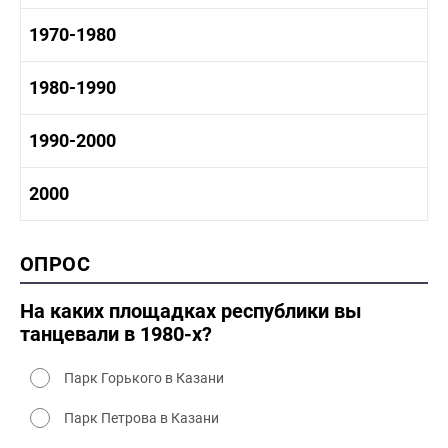
1950-1960 промышленность
1960-1970 история
1970-1980
1950-1960 культура
1960 - 1970 социальные объекты
1960-1970 промышленность
1970-1980 история
1980-1990
1960-1970 культура
1970-1980 промышленность
1970-1980 культура
1980 -1990 история
1990-2000
1970 - 1980 быт
1980-1990 промышленность
1980-1990 культура
1990-2000 история
2000
1980 - 1990 быт
1990-2000 промышленность
1990-2000 культура
2000 история
ОПРОС
2000 промышленность
2000 культура
На каких площадках республики вы
танцевали в 1980-х?
Парк Горького в Казани
Парк Петрова в Казани