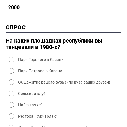
1980-1990 культура
1990-2000 история
2000
1980 - 1990 быт
1990-2000 промышленность
1990-2000 культура
2000 история
ОПРОС
2000 промышленность
2000 культура
На каких площадках республики вы
танцевали в 1980-х?
Парк Горького в Казани
Парк Петрова в Казани
Общежитие вашего вуза (или вуза ваших друзей)
Сельский клуб
На "пятачке"
Ресторан "Акчарлак"