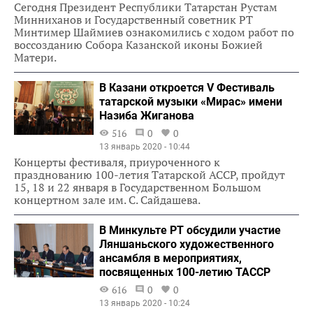
Сегодня Президент Республики Татарстан Рустам
Минниханов и Государственный советник РТ
Минтимер Шаймиев ознакомились с ходом работ по
воссозданию Собора Казанской иконы Божией
Матери.
В Казани откроется V Фестиваль
татарской музыки «Мирас» имени
Назиба Жиганова
516
0
0
13 январь 2020 - 10:44
Концерты фестиваля, приуроченного к
празднованию 100-летия Татарской АССР, пройдут
15, 18 и 22 января в Государственном Большом
концертном зале им. С. Сайдашева.
В Минкульте РТ обсудили участие
Ляншаньского художественного
ансамбля в мероприятиях,
посвященных 100-летию ТАССР
616
0
0
13 январь 2020 - 10:24