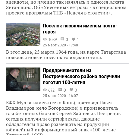
анекдоты, но именно так началась и одиссея Асхата
Зиганшина. Об «Унесенных ветром» - в специальном
проекте программы ТНВ «Неделя в столетии».
Поселок назвали именем поэта-
героя
1089
0
1
25 март 2020 - 17:48
В этот день, 25 марта 1964 года, на карте Татарстана
появился новый поселок городского типа.
Предприниматели из
Пестречинского района получили
логотип 100-летия
672
0
0
25 март 2020 - 16:07
КФХ Муллагалиева (село Конь), цветовод Павел
Владимиров (село Богородское) и производитель
газобетонных блоков Сергей Зайцев из Пестрецов
сегодня получили сертификаты, дающие
обладателям право размещать на продукции
юбилейный информационный знак «100-летие
Татарской АССР».