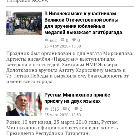
В Нижнекамске к участникам
Великой Отечественной войны
для вручения юбилейных
медалей выезжает агитбригада
662
0
0
25 март 2020 - 15:38
Праздник был организован и для Азгата Мирсияпова.
Артисты ансамбля «Нардуган» выступили для
ветерана и его соседей. Замглавы НМР Эльвира
Долотказина вручила Азгату Харисовичу медаль к
75-летию Победы и выразила ему благодарность от
имени всего города.
Рустам Минниханов принёс
присягу на двух языках
1313
0
2
25 март 2020 - 13:53
Ровно 10 лет назад, 25 марта 2010 года, Рустам
Минниханов официально вступил в должность
Президента Республики Татарстан.