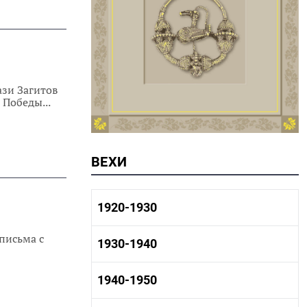
ази Загитов
Победы...
ВЕХИ
1920-1930
письма с
1920-1930 история
1930-1940
1920-1930 промышленность
1920-1930 культура
1930-1940 история
1940-1950
1930-1940 промышленность
1930-1940 культура