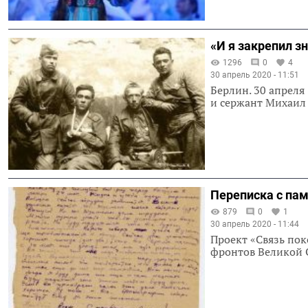
«И я закрепил з
1296
0
4
30 апрель 2020 - 11:51
Берлин. 30 апреля
и сержант Михаил
Переписка с па
879
0
1
30 апрель 2020 - 11:44
Проект «Связь пок
фронтов Великой О