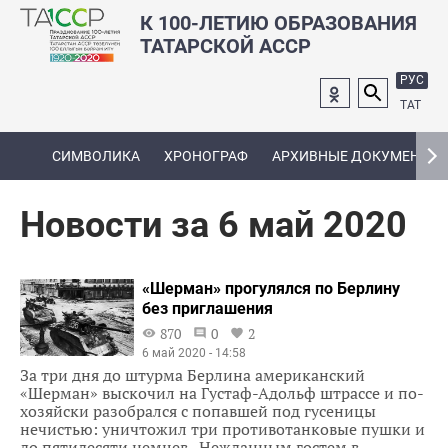
К 100-ЛЕТИЮ ОБРАЗОВАНИЯ
ТАТАРСКОЙ АССР
РУС
ТАТ
СИМВОЛИКА
ХРОНОГРАФ
АРХИВНЫЕ ДОКУМЕНТЫ
Новости за 6 май 2020
«Шерман» прогулялся по Берлину
без приглашения
870
0
2
6 май 2020 - 14:58
За три дня до штурма Берлина американский
«Шерман» выскочил на Густаф-Адольф штрассе и по-
хозяйски разобрался с попавшей под гусеницы
нечистью: уничтожил три противотанковые пушки и
до пятидесяти немцев. Нежданным гостем в