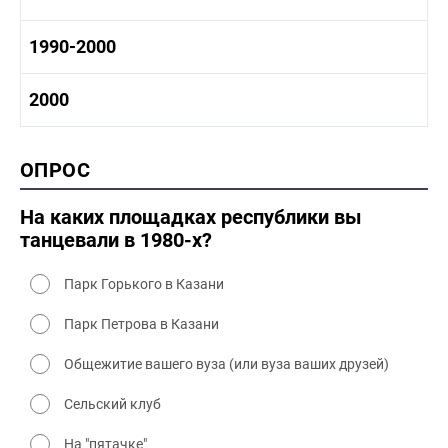
1970-1980 промышленность
1970-1980 культура
1980 -1990 история
1990-2000
1970 - 1980 быт
1980-1990 промышленность
1980-1990 культура
1990-2000 история
2000
1980 - 1990 быт
1990-2000 промышленность
1990-2000 культура
2000 история
ОПРОС
2000 промышленность
2000 культура
На каких площадках республики вы
танцевали в 1980-х?
Парк Горького в Казани
Парк Петрова в Казани
Общежитие вашего вуза (или вуза ваших друзей)
Сельский клуб
На "пятачке"