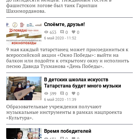
фашистском логове был танк Гарипши
Шахиморданова.
Споёмте, друзья!
653
0
0
6 май 2020 - 11:52
9 мая каждый татарстанец может присоединиться к
всероссийской акции «Окно Победы»: выйти на
балкон или подойти к открытому окну и исполнить
песню Давида Тухманова «День Победы».
В детских школах искусств
Татарстана будет много музыки
599
0
0
6 май 2020 - 11:39
Образовательные учреждения получают
музыкальные инструменты в рамках нацпроекта
«Культура».
Время победителей
681
0
0