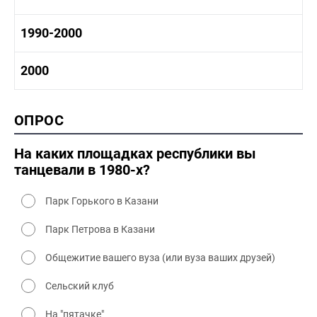
1970-1980 промышленность
1970-1980 культура
1980 -1990 история
1990-2000
1970 - 1980 быт
1980-1990 промышленность
1980-1990 культура
1990-2000 история
2000
1980 - 1990 быт
1990-2000 промышленность
1990-2000 культура
2000 история
ОПРОС
2000 промышленность
2000 культура
На каких площадках республики вы
танцевали в 1980-х?
Парк Горького в Казани
Парк Петрова в Казани
Общежитие вашего вуза (или вуза ваших друзей)
Сельский клуб
На "пятачке"