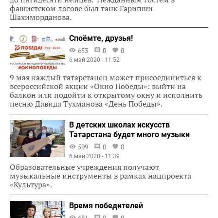
фашистском логове был танк Гарипши
Шахиморданова.
Споёмте, друзья!
653
0
0
6 май 2020 - 11:52
9 мая каждый татарстанец может присоединиться к
всероссийской акции «Окно Победы»: выйти на
балкон или подойти к открытому окну и исполнить
песню Давида Тухманова «День Победы».
В детских школах искусств
Татарстана будет много музыки
599
0
0
6 май 2020 - 11:39
Образовательные учреждения получают
музыкальные инструменты в рамках нацпроекта
«Культура».
Время победителей
681
0
0