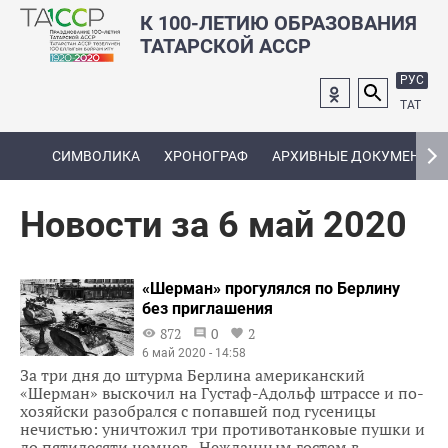
К 100-ЛЕТИЮ ОБРАЗОВАНИЯ
ТАТАРСКОЙ АССР
РУС
ТАТ
СИМВОЛИКА
ХРОНОГРАФ
АРХИВНЫЕ ДОКУМЕНТЫ
Новости за 6 май 2020
«Шерман» прогулялся по Берлину
без приглашения
872
0
2
6 май 2020 - 14:58
За три дня до штурма Берлина американский
«Шерман» выскочил на Густаф-Адольф штрассе и по-
хозяйски разобрался с попавшей под гусеницы
нечистью: уничтожил три противотанковые пушки и
до пятидесяти немцев. Нежданным гостем в