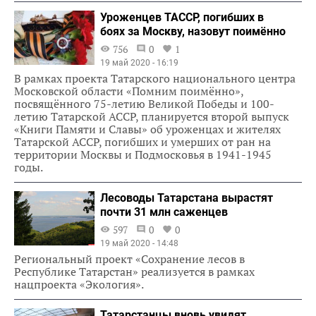
Уроженцев ТАССР, погибших в
боях за Москву, назовут поимённо
756
0
1
19 май 2020 - 16:19
В рамках проекта Татарского национального центра
Московской области «Помним поимённо»,
посвящённого 75-летию Великой Победы и 100-
летию Татарской АССР, планируется второй выпуск
«Книги Памяти и Славы» об уроженцах и жителях
Татарской АССР, погибших и умерших от ран на
территории Москвы и Подмосковья в 1941-1945
годы.
Лесоводы Татарстана вырастят
почти 31 млн саженцев
597
0
0
19 май 2020 - 14:48
Региональный проект «Сохранение лесов в
Республике Татарстан» реализуется в рамках
нацпроекта «Экология».
Татарстанцы вновь увидят