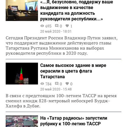
«...Я, безусловно, поддержу ваше
выдвижение в качестве
кандидата на должность
руководителя республики...»
693
0
1
20 май 2020 - 18:01
Сегодня Президент России Владимир Путин заявил,
что поддержит выдвижение действующего главы
Татарстана Рустама Минниханова на выборах
руководителя республики в 2020 году.
Cамое высокое здание в мире
окрасили в цвета флага
Татарстана
784
0
0
20 май 2020 - 15:48
В связи с предстоящим 100-летием ТАССР на время
сменил имидж 828-метровый небоскреб Бурдж-
Халифа в Дубае.
На «Татар радиосы» запустили
рубрику к 100-летию ТАССР