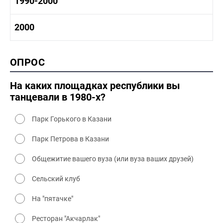
1990-2000
1970 - 1980 быт
1980-1990 промышленность
1980-1990 культура
1990-2000 история
2000
1980 - 1990 быт
1990-2000 промышленность
1990-2000 культура
2000 история
ОПРОС
2000 промышленность
2000 культура
На каких площадках республики вы
танцевали в 1980-х?
Парк Горького в Казани
Парк Петрова в Казани
Общежитие вашего вуза (или вуза ваших друзей)
Сельский клуб
На "пятачке"
Ресторан "Акчарлак"