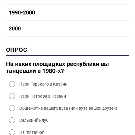
1970-1980 промышленность
1970-1980 культура
1980 -1990 история
1990-2000
1970 - 1980 быт
1980-1990 промышленность
1980-1990 культура
1990-2000 история
2000
1980 - 1990 быт
1990-2000 промышленность
1990-2000 культура
2000 история
ОПРОС
2000 промышленность
2000 культура
На каких площадках республики вы
танцевали в 1980-х?
Парк Горького в Казани
Парк Петрова в Казани
Общежитие вашего вуза (или вуза ваших друзей)
Сельский клуб
На "пятачке"