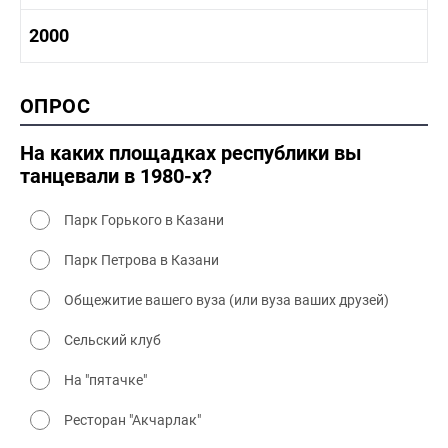
1980-1990 культура
1990-2000 история
2000
1980 - 1990 быт
1990-2000 промышленность
1990-2000 культура
2000 история
ОПРОС
2000 промышленность
2000 культура
На каких площадках республики вы
танцевали в 1980-х?
Парк Горького в Казани
Парк Петрова в Казани
Общежитие вашего вуза (или вуза ваших друзей)
Сельский клуб
На "пятачке"
Ресторан "Акчарлак"