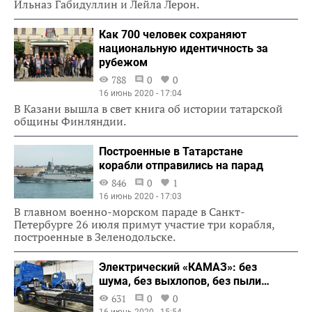
Ильназ Габидуллин и Лейла Лерон.
Как 700 человек сохраняют
национальную идентичность за
рубежом
788
0
0
16 июнь 2020 - 17:04
В Казани вышла в свет книга об истории татарской
общины Финляндии.
Построенные в Татарстане
корабли отправились на парад
846
0
1
16 июнь 2020 - 17:03
В главном военно-морском параде в Санкт-
Петербурге 26 июля примут участие три корабля,
построенные в Зеленодольске.
Электрический «КАМАЗ»: без
шума, без выхлопов, без пыли…
631
0
0
16 июнь 2020 - 15:54