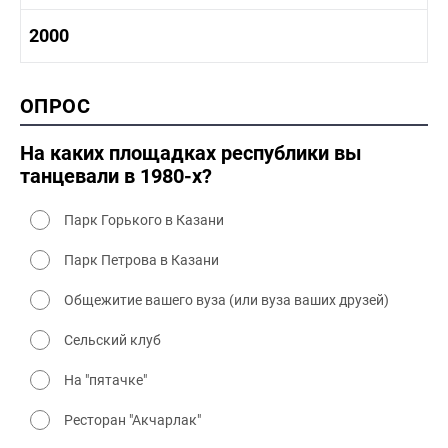
1980-1990 культура
1990-2000 история
2000
1980 - 1990 быт
1990-2000 промышленность
1990-2000 культура
2000 история
ОПРОС
2000 промышленность
2000 культура
На каких площадках республики вы
танцевали в 1980-х?
Парк Горького в Казани
Парк Петрова в Казани
Общежитие вашего вуза (или вуза ваших друзей)
Сельский клуб
На "пятачке"
Ресторан "Акчарлак"