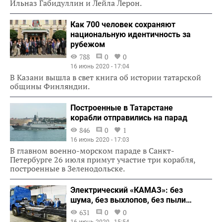
Ильназ Габидуллин и Лейла Лерон.
Как 700 человек сохраняют
национальную идентичность за
рубежом
788
0
0
16 июнь 2020 - 17:04
В Казани вышла в свет книга об истории татарской
общины Финляндии.
Построенные в Татарстане
корабли отправились на парад
846
0
1
16 июнь 2020 - 17:03
В главном военно-морском параде в Санкт-
Петербурге 26 июля примут участие три корабля,
построенные в Зеленодольске.
Электрический «КАМАЗ»: без
шума, без выхлопов, без пыли…
631
0
0
16 июнь 2020 - 15:54