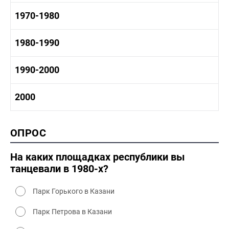
1950-1960 промышленность
1960-1970 история
1970-1980
1950-1960 культура
1960 - 1970 социальные объекты
1960-1970 промышленность
1970-1980 история
1980-1990
1960-1970 культура
1970-1980 промышленность
1970-1980 культура
1980 -1990 история
1990-2000
1970 - 1980 быт
1980-1990 промышленность
1980-1990 культура
1990-2000 история
2000
1980 - 1990 быт
1990-2000 промышленность
1990-2000 культура
2000 история
ОПРОС
2000 промышленность
2000 культура
На каких площадках республики вы
танцевали в 1980-х?
Парк Горького в Казани
Парк Петрова в Казани