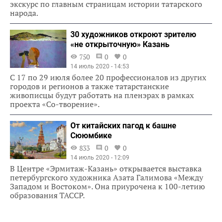
экскурс по главным страницам истории татарского
народа.
30 художников откроют зрителю
«не открыточную» Казань
750
0
0
14 июль 2020 - 14:53
С 17 по 29 июля более 20 профессионалов из других
городов и регионов а также татарстанские
живописцы будут работать на пленэрах в рамках
проекта «Со-творение».
От китайских пагод к башне
Сююмбике
833
0
0
14 июль 2020 - 12:09
В Центре «Эрмитаж-Казань» открывается выставка
петербургского художника Азата Галимова «Между
Западом и Востоком». Она приурочена к 100-летию
образования ТАССР.