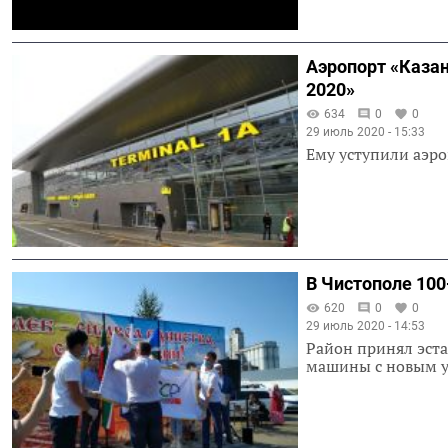
Аэропорт «Казан
2020»
634
0
0
29 июль 2020 - 15:33
Ему уступили аэр
В Чистополе 10
620
0
0
29 июль 2020 - 14:53
Район принял эста
машины с новым 