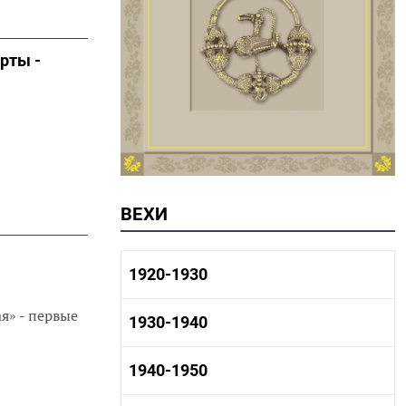
рты -
ВЕХИ
1920-1930
я» - первые
1920-1930 история
1930-1940
1920-1930 промышленность
1920-1930 культура
1930-1940 история
1940-1950
1930-1940 промышленность
1930-1940 культура