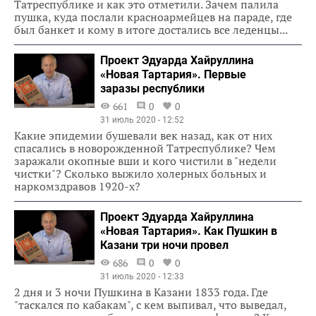
Татреспублике и как это отметили. Зачем палила
пушка, куда послали красноармейцев на параде, где
был банкет и кому в итоге достались все леденцы...
Проект Эдуарда Хайруллина
«Новая Тартария». Первые
заразы республики
661
0
0
31 июль 2020 - 12:52
Какие эпидемии бушевали век назад, как от них
спасались в новорожденной Татреспублике? Чем
заражали окопные вши и кого чистили в "недели
чистки"? Сколько выжило холерных больных и
наркомздравов 1920-х?
Проект Эдуарда Хайруллина
«Новая Тартария». Как Пушкин в
Казани три ночи провел
686
0
0
31 июль 2020 - 12:33
2 дня и 3 ночи Пушкина в Казани 1833 года. Где
"таскался по кабакам", с кем выпивал, что выведал,