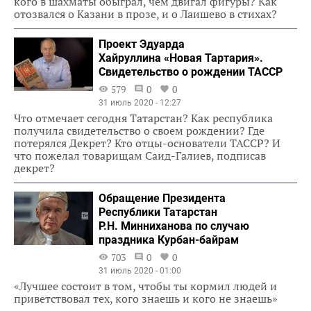
кого в шахматы обыграл, чем двигал фигуры? Как
отозвался о Казани в прозе, и о Лаишево в стихах?
Проект Эдуарда
Хайруллина «Новая Тартария».
Свидетельство о рождении ТАССР
579
0
0
31 июль 2020 - 12:27
Что отмечает сегодня Татарстан? Как республика
получила свидетельство о своем рождении? Где
потерялся Декрет? Кто отцы-основатели ТАССР? И
что пожелал товарищам Саид-Галиев, подписав
декрет?
Обращение Президента
Республики Татарстан
Р.Н. Минниханова по случаю
праздника Курбан-байрам
703
0
0
31 июль 2020 - 01:00
«Лучшее состоит в том, чтобы ты кормил людей и
приветствовал тех, кого знаешь и кого не знаешь»