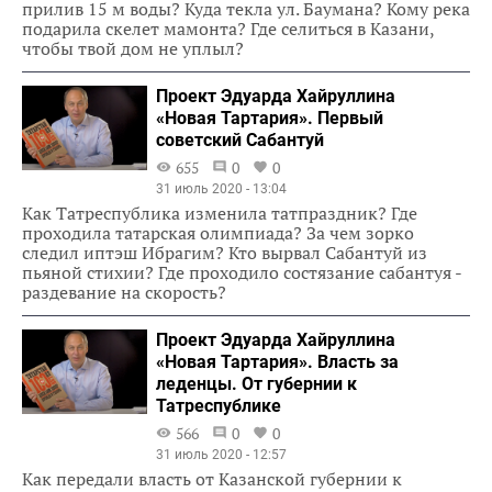
прилив 15 м воды? Куда текла ул. Баумана? Кому река
подарила скелет мамонта? Где селиться в Казани,
чтобы твой дом не уплыл?
Проект Эдуарда Хайруллина
«Новая Тартария». Первый
советский Сабантуй
655
0
0
31 июль 2020 - 13:04
Как Татреспублика изменила татпраздник? Где
проходила татарская олимпиада? За чем зорко
следил иптэш Ибрагим? Кто вырвал Сабантуй из
пьяной стихии? Где проходило состязание сабантуя -
раздевание на скорость?
Проект Эдуарда Хайруллина
«Новая Тартария». Власть за
леденцы. От губернии к
Татреспублике
566
0
0
31 июль 2020 - 12:57
Как передали власть от Казанской губернии к