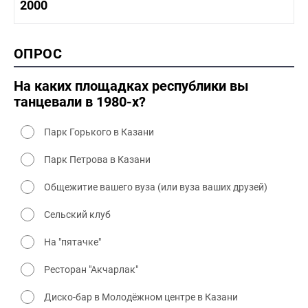
1990-2000 история
2000
1980 - 1990 быт
1990-2000 промышленность
1990-2000 культура
2000 история
ОПРОС
2000 промышленность
2000 культура
На каких площадках республики вы
танцевали в 1980-х?
Парк Горького в Казани
Парк Петрова в Казани
Общежитие вашего вуза (или вуза ваших друзей)
Сельский клуб
На "пятачке"
Ресторан "Акчарлак"
Диско-бар в Молодёжном центре в Казани