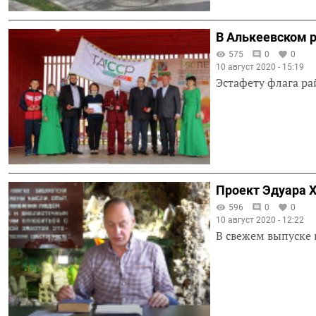
В Алькеевском р
575
0
0
10 август 2020 - 15:19
Эстафету флага ра
Проект Эдуара Х
596
0
0
10 август 2020 - 12:22
В свежем выпуске 