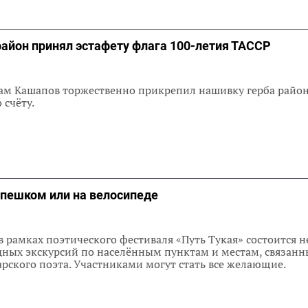
айон принял эстафету флага 100-летия ТАССР
ам Кашапов торжественно прикрепил нашивку герба района
 счёту.
 пешком или на велосипеде
а в рамках поэтического фестиваля «Путь Тукая» состоится 
дных экскурсий по населённым пунктам и местам, связан
арского поэта. Участниками могут стать все желающие.