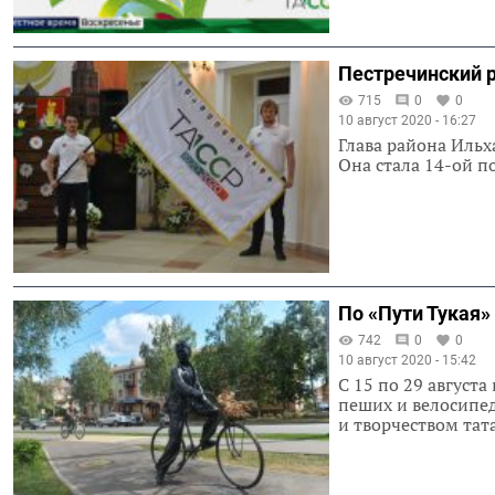
Пестречинский р
715
0
0
10 август 2020 - 16:27
Глава района Ильх
Она стала 14-ой по
По «Пути Тукая»
742
0
0
10 август 2020 - 15:42
С 15 по 29 август
пеших и велосипе
и творчеством тат