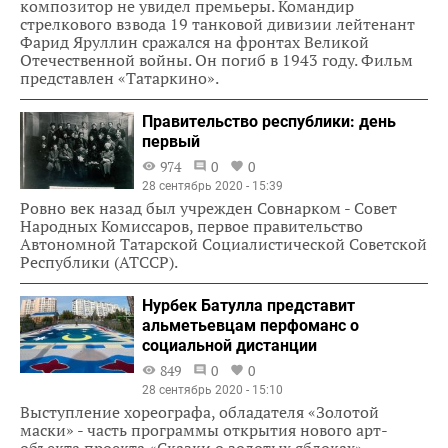
композитор не увидел премьеры. Командир
стрелкового взвода 19 танковой дивизии лейтенант
Фарид Яруллин сражался на фронтах Великой
Отечественной войны. Он погиб в 1943 году. Фильм
представлен «Татаркино».
Правительство республики: день
первый
974
0
0
28 сентябрь 2020 - 15:39
Ровно век назад был учрежден Совнарком - Совет
Народных Комиссаров, первое правительство
Автономной Татарской Социалистической Советской
Республики (АТССР).
Нурбек Батулла представит
альметьевцам перфоманс о
социальной дистанции
849
0
0
28 сентябрь 2020 - 15:10
Выступление хореографа, обладателя «Золотой
маски» - часть программы открытия нового арт-
объекта проекта «Сказки о золотых яблоках».