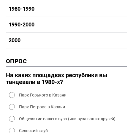
1960-1970 промышленность
1970-1980 история
1980-1990
1960-1970 культура
1970-1980 промышленность
1970-1980 культура
1980 -1990 история
1990-2000
1970 - 1980 быт
1980-1990 промышленность
1980-1990 культура
1990-2000 история
2000
1980 - 1990 быт
1990-2000 промышленность
1990-2000 культура
2000 история
ОПРОС
2000 промышленность
2000 культура
На каких площадках республики вы
танцевали в 1980-х?
Парк Горького в Казани
Парк Петрова в Казани
Общежитие вашего вуза (или вуза ваших друзей)
Сельский клуб