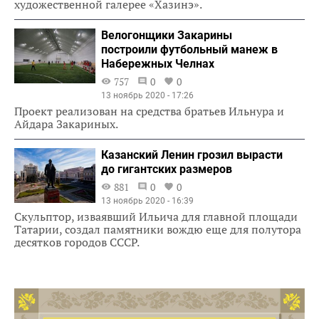
художественной галерее «Хазинэ».
Велогонщики Закарины
построили футбольный манеж в
Набережных Челнах
757
0
0
13 ноябрь 2020 - 17:26
Проект реализован на средства братьев Ильнура и
Айдара Закариных.
Казанский Ленин грозил вырасти
до гигантских размеров
881
0
0
13 ноябрь 2020 - 16:39
Скульптор, изваявший Ильича для главной площади
Татарии, создал памятники вождю еще для полутора
десятков городов СССР.