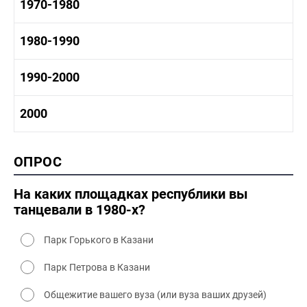
1960-1970 история
1970-1980
1950-1960 культура
1960 - 1970 социальные объекты
1960-1970 промышленность
1970-1980 история
1980-1990
1960-1970 культура
1970-1980 промышленность
1970-1980 культура
1980 -1990 история
1990-2000
1970 - 1980 быт
1980-1990 промышленность
1980-1990 культура
1990-2000 история
2000
1980 - 1990 быт
1990-2000 промышленность
1990-2000 культура
2000 история
ОПРОС
2000 промышленность
2000 культура
На каких площадках республики вы
танцевали в 1980-х?
Парк Горького в Казани
Парк Петрова в Казани
Общежитие вашего вуза (или вуза ваших друзей)