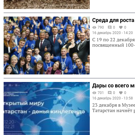
Среда для роста
790
0
0
16 декабрь 2020 - 14:20
С 19 по 22 декабр
посвященный 100-
Дары со всего м
701
0
0
16 декабрь 2020 - 13:58
23 декабря в Музе
Татарстан начнёт 