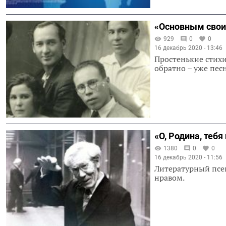
«Основным свои
929
0
0
16 декабрь 2020 - 13:46
Простенькие стихи
обратно – уже пе
«О, Родина, теб
1380
0
0
16 декабрь 2020 - 11:56
Литературный псе
нравом.